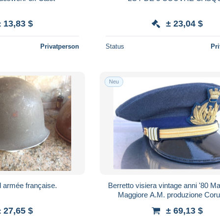
± 13,83 $
± 23,04 $
Privatperson
Status
Pr
Neu
 armée française.
Berretto visiera vintage anni '80 Ma
Maggiore A.M. produzione Coru
± 27,65 $
± 69,13 $