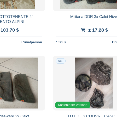
TTOTENENTE 4°
Militaria DDR 3x Calot Hive
ENTO ALPINI
 103,70 $
± 17,28 $
Privatperson
Status
Pr
Neu
Kostenloser Versand
ndeswehr 3x Calot
LOT DE 3 COUVRE 