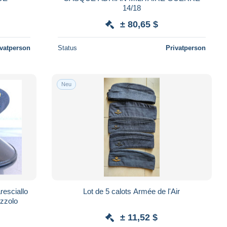
14/18
± 80,65 $
ivatperson
Status
Privatperson
Neu
resciallo
Lot de 5 calots Armée de l'Air
zzolo
± 11,52 $