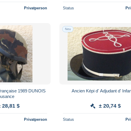
Privatperson
Status
Pr
Neu
française 1989 DUNOIS
Ancien Képi d' Adjudant d' Infan
usance
± 28,81 $
± 20,74 $
Privatperson
Status
Pr