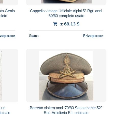
nto Genio
Cappello vintage Ufficiale Alpini 5° Rgt. anni
pleto
'50/60 completo usato
± 69,13 $
ivatperson
Status
Privatperson
i un
Berretto visiera anni '70/80 Sottotenente 52°
i '60 originale
Rgt. Artiglieria E.I. originale