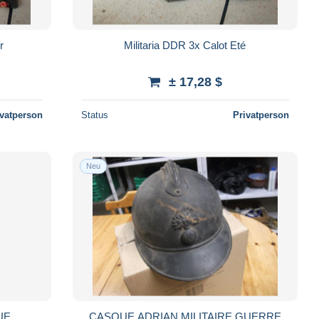
r
Militaria DDR 3x Calot Eté
± 17,28 $
ivatperson
Status
Privatperson
Neu
CASQUE
CASQUE ADRIAN MILITAIRE GUERRE