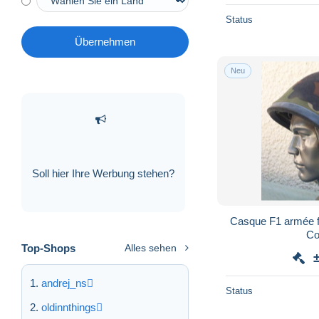
Status
Übernehmen
Neu
Soll hier Ihre Werbung stehen?
Casque F1 armée 
Co
Top-Shops
Alles sehen
andrej_ns
Status
oldinnthings