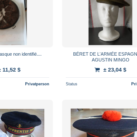
sque non identifié....
BÉRET DE L'ARMÉE ESPAGN
AGUSTIN MINGO
± 11,52 $
± 23,04 $
Privatperson
Status
Pr