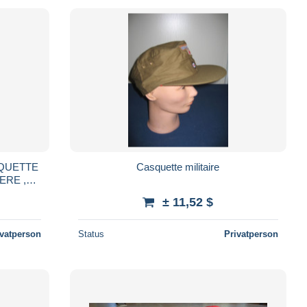
SQUETTE
Casquette militaire
ERE ,
ANCE ,
± 11,52 $
ivatperson
Status
Privatperson