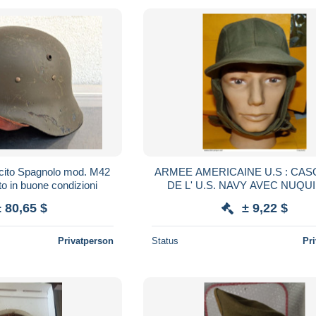
cito Spagnolo mod. M42
ARMEE AMERICAINE U.S : CA
to in buone condizioni
DE L' U.S. NAVY AVEC NUQUI
TAILLE 7 soit TAILLE 56 EN FR
± 80,65 $
± 9,22 $
ETAT NEUF VOIR P
Privatperson
Status
Pr