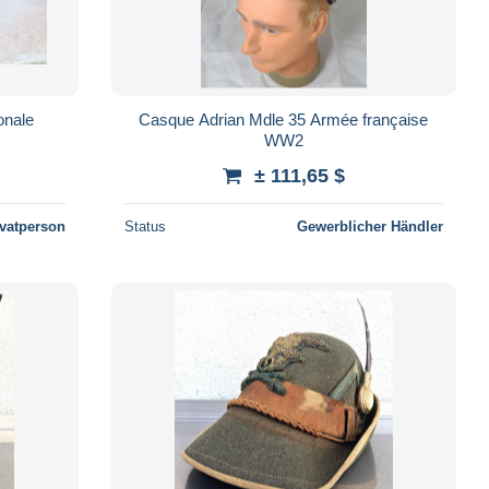
onale
Casque Adrian Mdle 35 Armée française
WW2
± 111,65 $
ivatperson
Status
Gewerblicher Händler