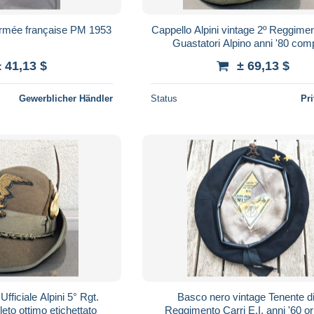
Armée française PM 1953
Cappello Alpini vintage 2º Reggime
Guastatori Alpino anni '80 com
± 41,13 $
± 69,13 $
Gewerblicher Händler
Status
Pr
fficiale Alpini 5° Rgt.
Basco nero vintage Tenente d
eto ottimo etichettato
Reggimento Carri E.I. ann