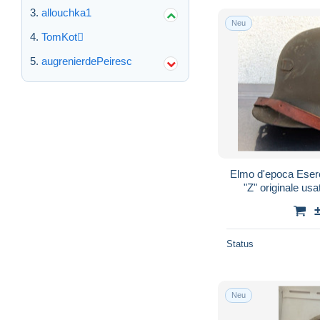
allouchka1
Neu
TomKot
augrenierdePeiresc
Elmo d'epoca Eser
"Z" originale usa
Status
Neu