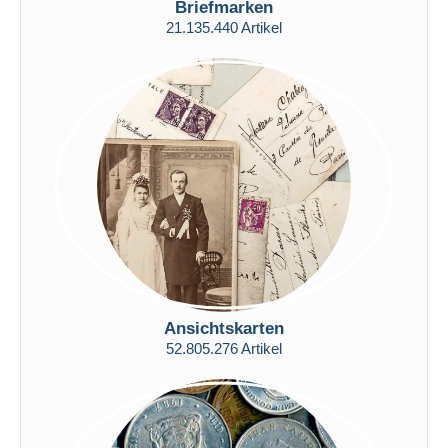
Briefmarken
Kostenloser Versand
21.135.440 Artikel
Zahlungsmethoden
PayPal
Banküberweisung
Visa
Mastercard
Bancontact
iDeal
Maestro
Gesamte Auswahl aufheben
Wohnsitz des Verkäufers
Ansichtskarten
Weltweit
52.805.276 Artikel