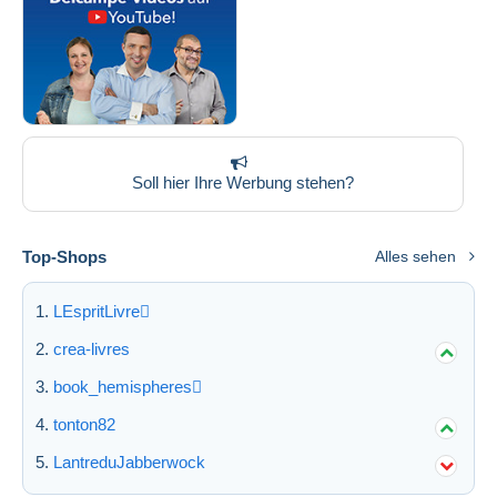
Soll hier Ihre Werbung stehen?
Top-Shops
Alles sehen
LEspritLivre
crea-livres
book_hemispheres
tonton82
LantreduJabberwock