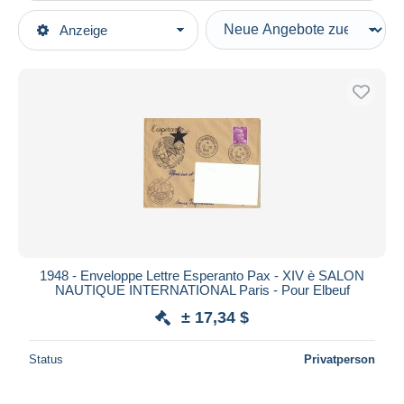
Art der Verkäufe
Anzeige
Hauptkategorien
Laufende Angebote
Briefmarken
Festpreise
Motive
Auktionen mit Geboten
Sprachen
Auktionen ohne Gebote
Auktionshäuser
Esperanto
Verkauft
Dauer
Alle Laufzeiten
Neu seit
Tage(n)
1948 - Enveloppe Lettre Esperanto Pax - XIV è SALON
NAUTIQUE INTERNATIONAL Paris - Pour Elbeuf
Endet in
Stunde(n)
± 17,34 $
Preis
Status
Privatperson
Von
bis
$
$
Nur ermäßigt