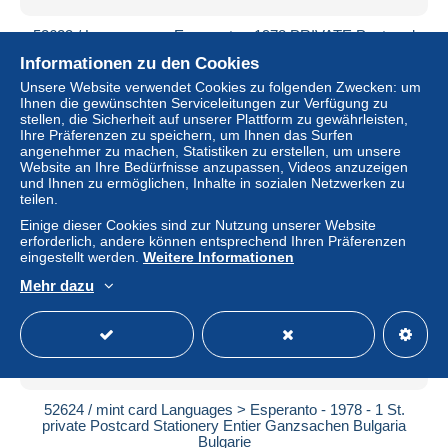
52623 / Languages > Esperanto - 1978 PRIVATE Postcard
Stationery Entier Ganzsachen Bulgaria Bulgarie Bulgarien
Informationen zu den Cookies
± 4,05 $
Unsere Website verwendet Cookies zu folgenden Zwecken: um
Ihnen die gewünschten Serviceleitungen zur Verfügung zu
stellen, die Sicherheit auf unserer Plattform zu gewährleisten,
Status
Gewerblicher Händler
Ihre Präferenzen zu speichern, um Ihnen das Surfen
angenehmer zu machen, Statistiken zu erstellen, um unsere
Website an Ihre Bedürfnisse anzupassen, Videos anzuzeigen
und Ihnen zu ermöglichen, Inhalte in sozialen Netzwerken zu
teilen.
Einige dieser Cookies sind zur Nutzung unserer Website
erforderlich, andere können entsprechend Ihren Präferenzen
eingestellt werden.
Weitere Informationen
Mehr dazu
52624 / mint card Languages > Esperanto - 1978 - 1 St.
private Postcard Stationery Entier Ganzsachen Bulgaria
Bulgarie