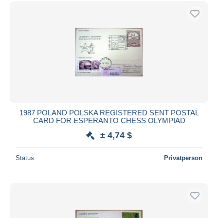
Kostenloser Versand
Zahlungsmethoden
PayPal
Banküberweisung
Visa
Mastercard
Bancontact
iDeal
1987 POLAND POLSKA REGISTERED SENT POSTAL
CARD FOR ESPERANTO CHESS OLYMPIAD
Maestro
± 4,74 $
Gesamte Auswahl aufheben
Wohnsitz des Verkäufers
Status
Privatperson
Weltweit