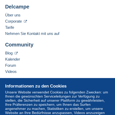
Delcampe
Über uns
Corporate
Tarife
Nehmen Sie Kontakt mit uns auf
Community
Blog
Kalender
Forum
Videos
Hilfe
Informationen zu den Cookies
Online-Hilfe
Unsere Website verwendet Cookies zu folgenden Zwecken: um
Ihnen die gewünschten Serviceleitungen zur Verfügung zu
Auf Delcampe kaufen
stellen, die Sicherheit auf unserer Plattform zu gewährleisten,
Auf Delcampe verkaufen
Ihre Präferenzen zu speichern, um Ihnen das Surfen
angenehmer zu machen, Statistiken zu erstellen, um unsere
Eine sichere Website
Website an Ihre Bedürfnisse anzupassen, Videos anzuzeigen