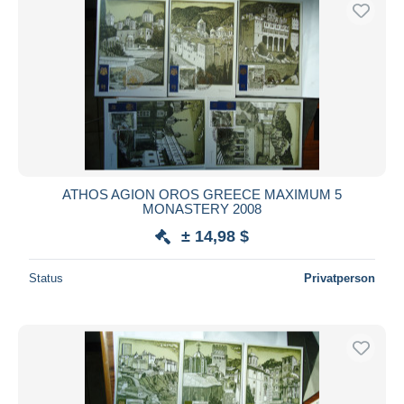
Kostenloser Versand
Zahlungsmethoden
PayPal
Banküberweisung
Visa
Mastercard
Bancontact
ATHOS AGION OROS GREECE MAXIMUM 5
iDeal
MONASTERY 2008
Maestro
± 14,98 $
Gesamte Auswahl aufheben
Status
Privatperson
Wohnsitz des Verkäufers
Weltweit