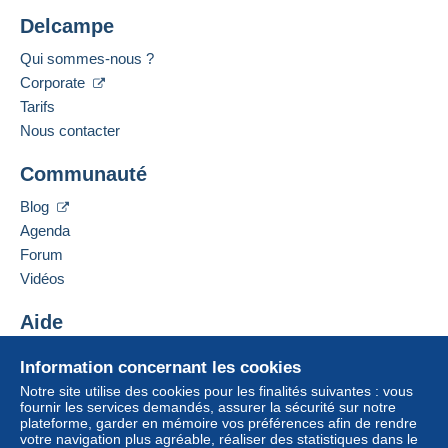
Delcampe
Qui sommes-nous ?
Corporate
Tarifs
Nous contacter
Communauté
Blog
Agenda
Forum
Vidéos
Aide
Centre d'aide
Information concernant les cookies
Acheter sur Delcampe
Notre site utilise des cookies pour les finalités suivantes : vous
Vendre sur Delcampe
fournir les services demandés, assurer la sécurité sur notre
plateforme, garder en mémoire vos préférences afin de rendre
Un site sécurisé
votre navigation plus agréable, réaliser des statistiques dans le