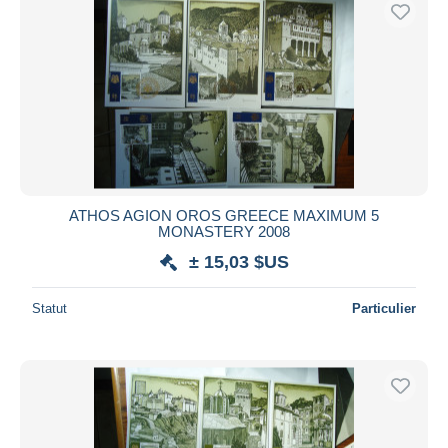
Uniquement en réduction
Livraison gratuite
Méthodes de paiement
PayPal
Virement bancaire
Visa
Mastercard
Bancontact
ATHOS AGION OROS GREECE MAXIMUM 5
MONASTERY 2008
iDeal
± 15,03 $US
Maestro
Tout désélectionner
Statut
Particulier
Résidence du vendeur
Monde entier