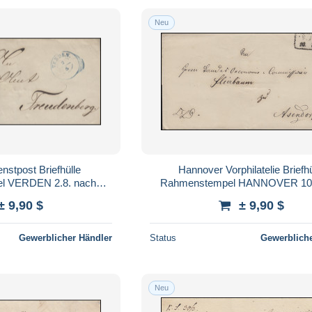
Neu
nstpost Briefhülle
Hannover Vorphilatelie Briefhü
el VERDEN 2.8. nach
Rahmenstempel HANNOVER 10.
udenberg
nach Asendorf
± 9,90 $
± 9,90 $
Gewerblicher Händler
Status
Gewerbliche
Neu