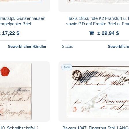
erhutstpl. Gunzenhausen
Taxis 1853, rote K2 Frankfurt u.
empelpapier Brief
sowie P.D auf Franko Brief n. Fra
± 17,22 $
± 29,94 $
Gewerblicher Händler
Status
Gewerbliche
Neu
0, Schreibschrift-L1
Bayern 1847, Fingerhut Stpl. LA