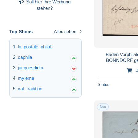
Soll hier Ihre Werbung
stehen?
Top-Shops
Alles sehen
la_postale_phila
Baden Vorphilatel
caphila
BONNDORF gesc
jacquesdirkx
myleme
Status
vat_tradition
Neu