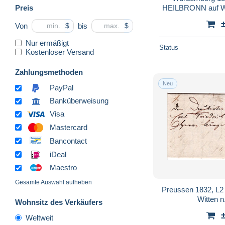
Preis
HEILBRONN auf We
Von
bis
$
$
Nur ermäßigt
Status
Kostenloser Versand
Zahlungsmethoden
Neu
PayPal
Banküberweisung
Visa
Mastercard
Bancontact
iDeal
Maestro
Gesamte Auswahl aufheben
Preussen 1832, L2 
Witten n
Wohnsitz des Verkäufers
Weltweit