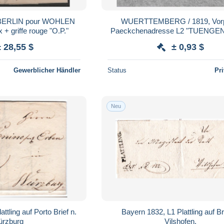
e BERLIN pour WOHLEN
WUERTTEMBERG / 1819, Vorp
Tx + griffe rouge "O.P."
Paeckchenadresse L2 "TUENGEN"
± 28,55 $
± 0,93 $
Gewerblicher Händler
Status
Pr
Neu
ttling auf Porto Brief n.
Bayern 1832, L1 Plattling auf Brief n.
rzburg
Vilshofen.