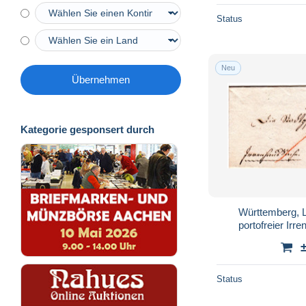
Status
Neu
Übernehmen
Kategorie gesponsert durch
Württemberg, 
portofreier Irr
Bo
Status