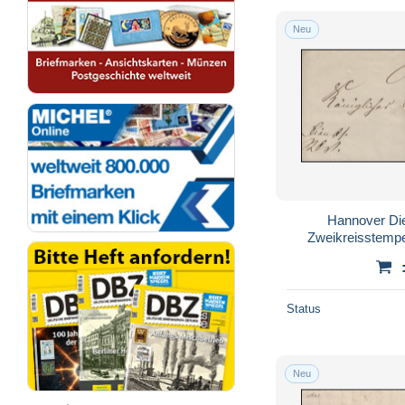
Neu
Hannover Die
Zweikreisstemp
Fre
Status
Neu