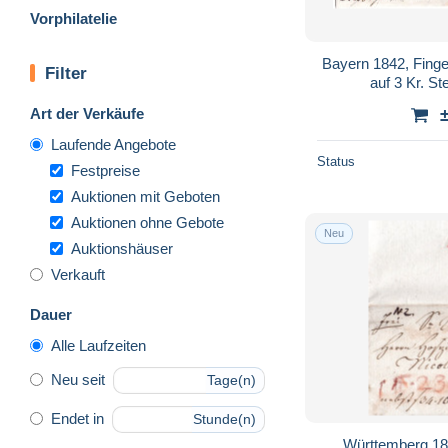
Vorphilatelie
Bayern 1842, Fing
Filter
auf 3 Kr. St
Art der Verkäufe
Laufende Angebote
Status
Festpreise
Auktionen mit Geboten
Auktionen ohne Gebote
Neu
Auktionshäuser
Verkauft
Dauer
Alle Laufzeiten
Neu seit
Tage(n)
Endet in
Stunde(n)
Württemberg 181