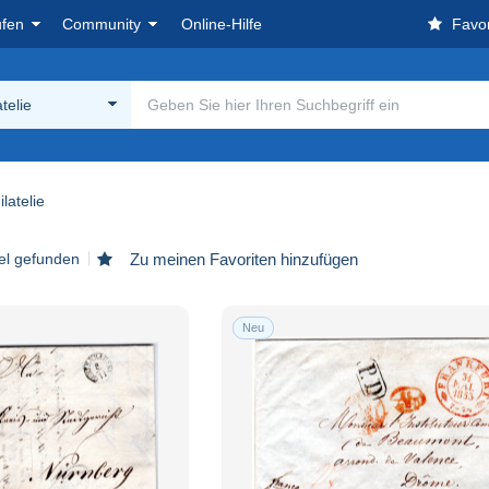
ufen
Community
Online-Hilfe
Favor
telie
latelie
kel gefunden
Zu meinen Favoriten hinzufügen
Neu