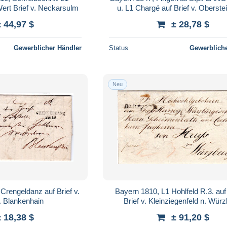
rt Brief v. Neckarsulm
u. L1 Chargé auf Brief v. Oberste
± 44,97 $
± 28,78 $
Gewerblicher Händler
Status
Gewerbliche
Neu
Crengeldanz auf Brief v.
Bayern 1810, L1 Hohlfeld R.3. au
. Blankenhain
Brief v. Kleinziegenfeld n. Würz
± 18,38 $
± 91,20 $