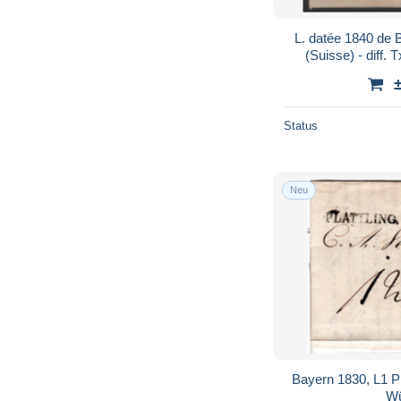
L. datée 1840 d
(Suisse) - diff. 
Status
Neu
Bayern 1830, L1 Pla
Wü