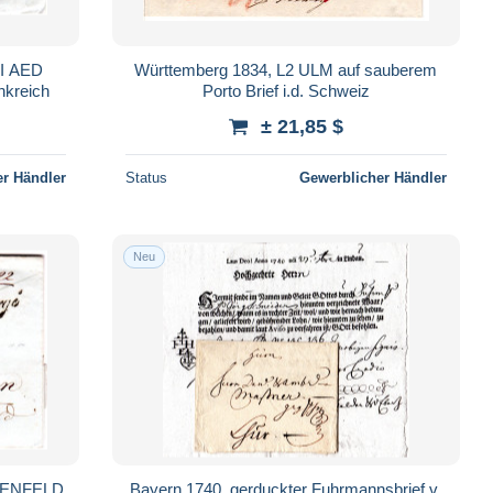
 II AED
Württemberg 1834, L2 ULM auf sauberem
nkreich
Porto Brief i.d. Schweiz
± 21,85 $
r Händler
Status
Gewerblicher Händler
Neu
NGENFELD
Bayern 1740, gerduckter Fuhrmannsbrief v.