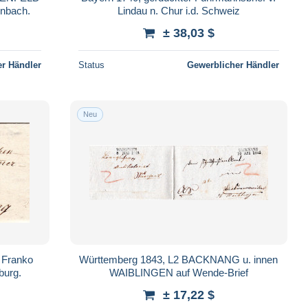
inbach.
Lindau n. Chur i.d. Schweiz
± 38,03 $
r Händler
Status
Gewerblicher Händler
Neu
f Franko
Württemberg 1843, L2 BACKNANG u. innen
burg.
WAIBLINGEN auf Wende-Brief
± 17,22 $