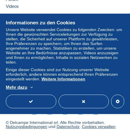
Videos
Hilfe
Informationen zu den Cookies
Online-Hilfe
Unsere Website verwendet Cookies zu folgenden Zwecken: um
Ihnen die gewünschten Serviceleitungen zur Verfügung zu
Auf Delcampe kaufen
stellen, die Sicherheit auf unserer Plattform zu gewährleisten,
Auf Delcampe verkaufen
Ihre Präferenzen zu speichern, um Ihnen das Surfen
angenehmer zu machen, Statistiken zu erstellen, um unsere
Eine sichere Website
Website an Ihre Bedürfnisse anzupassen, Videos anzuzeigen
und Ihnen zu ermöglichen, Inhalte in sozialen Netzwerken zu
teilen.
Einige dieser Cookies sind zur Nutzung unserer Website
erforderlich, andere können entsprechend Ihren Präferenzen
eingestellt werden.
Weitere Informationen
Mehr dazu
Deutsch
USD
Standardmodus
America
© Delcampe International srl. Alle Rechte vorbehalten.
Nutzungsbedingungen
und
Datenschutz
.
Cookies verwalten