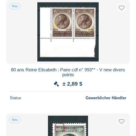
Neu
80 ans Reine Elisabeth : Paire cdf n° 993** - V new divers
points
± 2,89 $
Status
Gewerblicher Händler
Neu