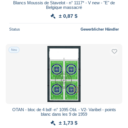
Blancs Moussis de Stavelot - n° 1117* - V new - "E" de
Belgique massacré
± 0,87 $
Status
Gewerblicher Händler
Neu
OTAN - bloc de 4 bdf -n° 1095 Obl. - V2- Varibel - points
blanc dans les 9 de 1959
± 1,73 $