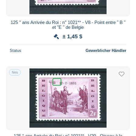
125 ° ans Arrivée du Roi : n° 1021** - V8 - Point entre " B "
et "E " de Belgie
± 1,45 $
Status
Gewerblicher Händler
Neu
125 ° ans Arrivée du Roi : n° 1021** - V20 - Oiseau à la