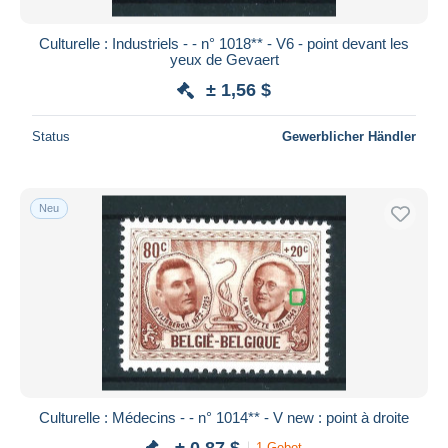
Culturelle : Industriels - - n° 1018** - V6 - point devant les
yeux de Gevaert
± 1,56 $
Status
Gewerblicher Händler
Neu
Culturelle : Médecins - - n° 1014** - V new : point à droite
± 0,87 $
1 Gebot