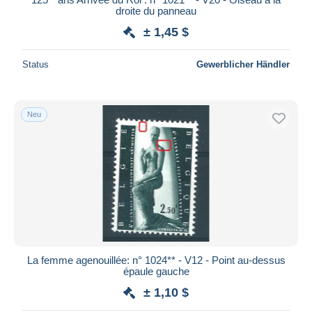
droite du panneau
± 1,45 $
Status
Gewerblicher Händler
Neu
La femme agenouillée: n° 1024** - V12 - Point au-dessus
épaule gauche
± 1,10 $