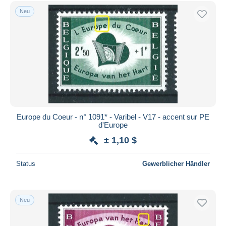
Kostenloser Versand
Neu
Zahlungsmethoden
PayPal
Banküberweisung
Visa
Mastercard
Bancontact
iDeal
Europe du Coeur - n° 1091* - Varibel - V17 - accent sur PE
d'Europe
Maestro
± 1,10 $
Gesamte Auswahl aufheben
Wohnsitz des Verkäufers
Status
Gewerblicher Händler
Weltweit
Neu