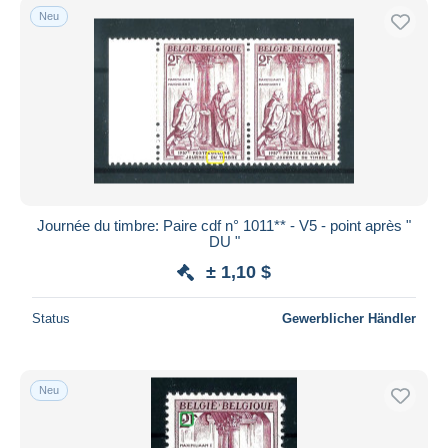
Neu
Journée du timbre: Paire cdf n° 1011** - V5 - point après "
DU "
± 1,10 $
Status
Gewerblicher Händler
Neu