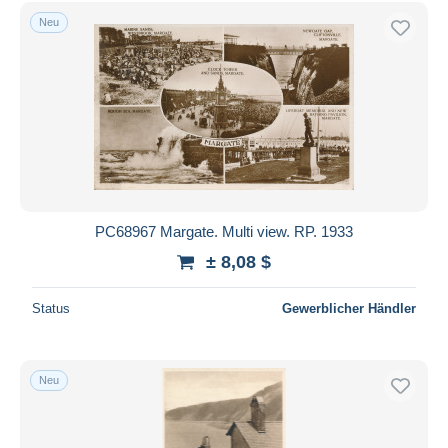
Kostenloser Versand
Neu
Zahlungsmethoden
PayPal
Banküberweisung
Visa
Mastercard
Bancontact
iDeal
PC68967 Margate. Multi view. RP. 1933
Maestro
± 8,08 $
Gesamte Auswahl aufheben
Status
Gewerblicher Händler
Wohnsitz des Verkäufers
Weltweit
Neu