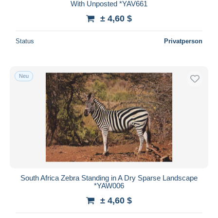
With Unposted *YAV661
± 4,60 $
Status
Privatperson
Neu
South Africa Zebra Standing in A Dry Sparse Landscape
*YAW006
± 4,60 $