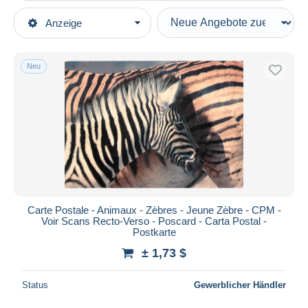
Art der Verkäufe
Anzeige
Hauptkategorien
Laufende Angebote
Ansichtskarten
Festpreise
Motive
Neu
Auktionen mit Geboten
Tierwelt & Fauna
Auktionen ohne Gebote
Auktionshäuser
Zebras
Verkauft
Dauer
Alle Laufzeiten
Neu seit
Tage(n)
Carte Postale - Animaux - Zèbres - Jeune Zèbre - CPM -
Voir Scans Recto-Verso - Poscard - Carta Postal -
Endet in
Stunde(n)
Postkarte
± 1,73 $
Preis
Von
bis
$
$
Status
Gewerblicher Händler
Nur ermäßigt