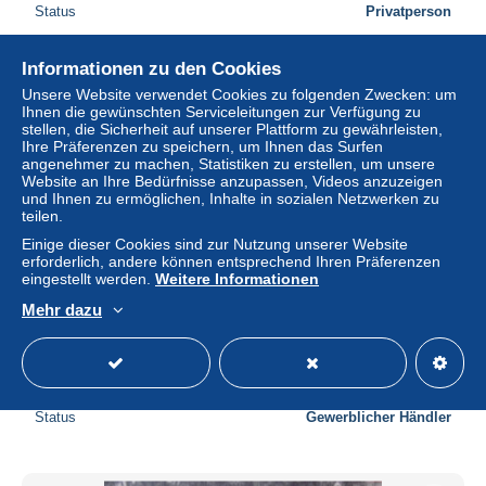
Status
Privatperson
Informationen zu den Cookies
Neu
Unsere Website verwendet Cookies zu folgenden Zwecken: um
Ihnen die gewünschten Serviceleitungen zur Verfügung zu
stellen, die Sicherheit auf unserer Plattform zu gewährleisten,
Ihre Präferenzen zu speichern, um Ihnen das Surfen
angenehmer zu machen, Statistiken zu erstellen, um unsere
Website an Ihre Bedürfnisse anzupassen, Videos anzuzeigen
und Ihnen zu ermöglichen, Inhalte in sozialen Netzwerken zu
teilen.
Einige dieser Cookies sind zur Nutzung unserer Website
erforderlich, andere können entsprechend Ihren Präferenzen
eingestellt werden.
Weitere Informationen
Mehr dazu
Vintage postcard Germany Berlin Zoo zebra animal
enclosure
± 9,22 $
Status
Gewerblicher Händler