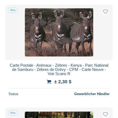
Kostenloser Versand
Neu
Zahlungsmethoden
PayPal
Banküberweisung
Visa
Mastercard
Bancontact
iDeal
Carte Postale - Animaux - Zèbres - Kenya - Parc National
Maestro
de Samburu - Zèbres de Grévy - CPM - Carte Neuve -
Gesamte Auswahl aufheben
Voir Scans R
± 2,30 $
Wohnsitz des Verkäufers
Weltweit
Status
Gewerblicher Händler
Neu