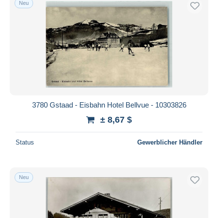
Neu
Kostenloser Versand
Zahlungsmethoden
PayPal
Banküberweisung
Visa
Mastercard
Bancontact
3780 Gstaad - Eisbahn Hotel Bellvue - 10303826
iDeal
± 8,67 $
Maestro
Gesamte Auswahl aufheben
Status
Gewerblicher Händler
Wohnsitz des Verkäufers
Weltweit
Neu