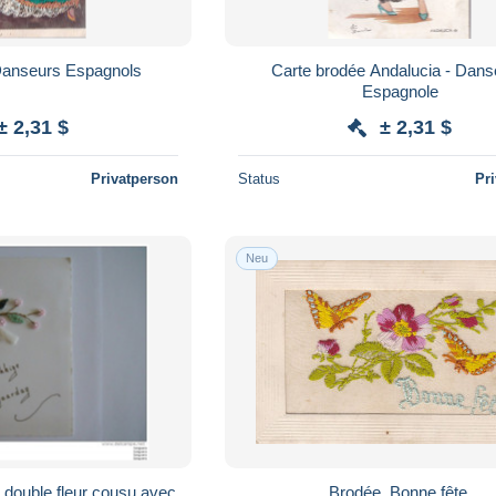
rte brodée Danseurs Espagnols
Carte brodée Andalucia - Dan
Espagnole
± 2,31 $
± 2,31 $
Privatperson
Status
Pr
Neu
 double fleur cousu avec
Brodée, Bonne fête.