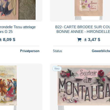
rondelle Tissu attelage
B22- CARTE BRODEE SUR COU
fleurs G 25
BONNE ANNEE - HIRONDELLE
FLEURS - 2 SCANS
± 8,09 $
± 3,47 $
Privatperson
Status
Gewerbliche
Neu