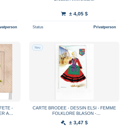
± 4,05 $
ivatperson
Status
Privatperson
Neu
CARTE BRODEE - DESSIN ELSI - FEMME
ER A
FOLKLORE BLASON -
SCANS )
BOURGUIGNONNE - cap 20 -
± 3,47 $