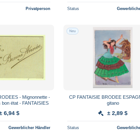
Privatperson
Status
Gewerbliche
Neu
RODEES - Mignonnette -
CP FANTAISIE BRODEE ESPAGN
s bon état - FANTAISIES
gitano
± 6,94 $
± 2,89 $
Gewerblicher Händler
Status
Gewerbliche