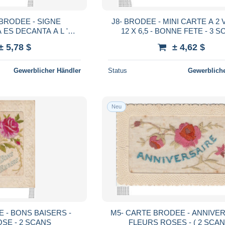
 BRODEE - SIGNE
J8- BRODEE - MINI CARTE A 2 VOLETS
A ES DECANTA A L '
12 X 6,5 - BONNE FETE - 3
IL LA - FOLKLORE -
± 5,78 $
± 4,62 $
( 2 SCANS )
Gewerblicher Händler
Status
Gewerbliche
Neu
S BAISERS -
M5- CARTE BRODEE - ANNIVER
FLEUR ROSE - 2 SCANS
FLEURS ROSES - ( 2 SCAN