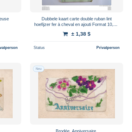
seuse
Dubbele kaart carte double ruban lint
hoefijzer fer à cheval en ajouti Format 10,5 x
16,2 cm
± 1,38 $
ivatperson
Status
Privatperson
Neu
Brodée, Anniversaire.