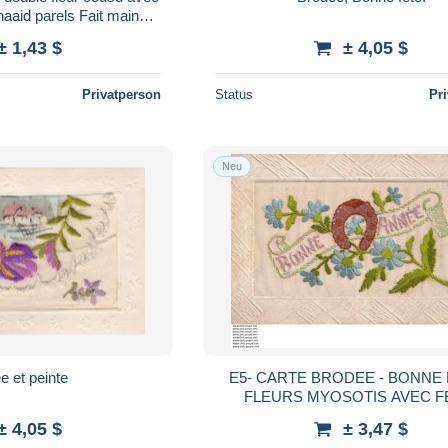
aaid parels Fait main
1,5 x 17,2 cm
± 1,43 $
± 4,05 $
Privatperson
Status
Pr
Neu
e et peinte
E5- CARTE BRODEE - BONNE FETE -
FLEURS MYOSOTIS AVEC F
CHEVAL PORTE BONHEUR - ( 2 
± 4,05 $
± 3,47 $