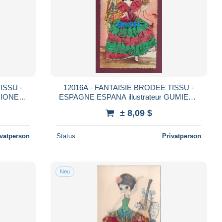
ISSU -
12016A - FANTAISIE BRODEE TISSU -
RIONES -
ESPAGNE ESPANA illustrateur GUMIEN -
A SGFL
torero ANDALUCIA 42 corrida couple -
± 8,09 $
RIPOLL
ivatperson
Status
Privatperson
Neu