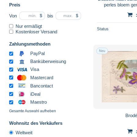
Preis
perles bloem gen
Format 1
Von
bis
$
$
Nur ermäßigt
Status
Kostenloser Versand
Zahlungsmethoden
Neu
PayPal
Banküberweisung
Visa
Mastercard
Bancontact
iDeal
Maestro
Gesamte Auswahl aufheben
Brodé
Wohnsitz des Verkäufers
Weltweit