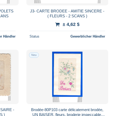
J3- CARTE BRODEE - AMITIE SINCERE -
 SCANS
( FLEURS - 2 SCANS )
± 4,62 $
r Händler
Status
Gewerblicher Händler
Neu
SAIRE -
Brodée-80P103 carte délicatement brodée,
S )
UN BAISER, fleurs, broderie impeccable,