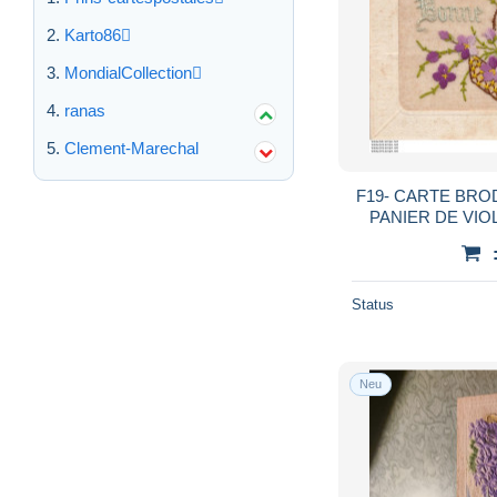
Karto86
MondialCollection
ranas
Clement-Marechal
F19- CARTE BRO
Status
Neu