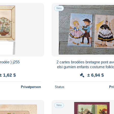
Neu
cpa ( Brodée ) j255
2 cartes brodées bretagne pont av
elsi gumien enfants costume folklore carte
brodée
± 1,62 $
± 6,94 $
Privatperson
Status
Pr
Neu