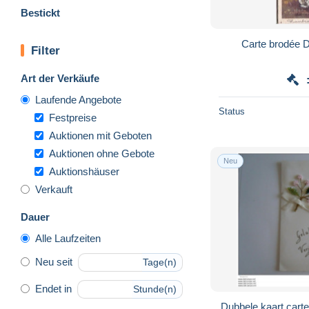
Bestickt
Ca
Filter
Art der Verkäufe
Laufende Angebote
Status
Festpreise
Auktionen mit Geboten
Auktionen ohne Gebote
Neu
Auktionshäuser
Verkauft
Dauer
Alle Laufzeiten
Neu seit
Tage(n)
Endet in
Stunde(n)
Dubbele kaart carte