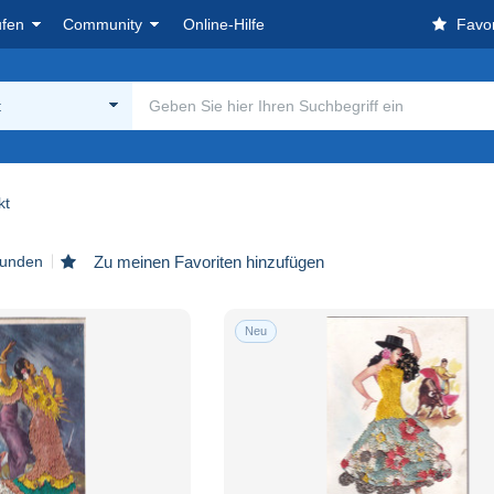
ufen
Community
Online-Hilfe
Favor
t
kt
funden
Zu meinen Favoriten hinzufügen
Neu