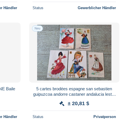
r Händler
Status
Gewerblicher Händler
Neu
E Baile
5 cartes brodées espagne san sebastien
guipuzcoa andorre castaner andalucia lester
baléares espagne carte brodée
± 20,81 $
r Händler
Status
Privatperson