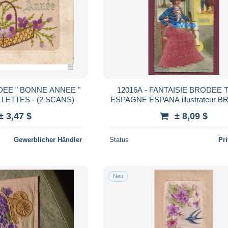
DEE " BONNE ANNEE "
12016A - FANTAISIE BRODEE T
PANIER DE VIOLLETTES - (2 SCANS)
ESPAGNE ESPANA illustrateur B
musicienne guitare - CORDOB
± 3,47 $
± 8,09 $
Gewerblicher Händler
Status
Pr
Neu