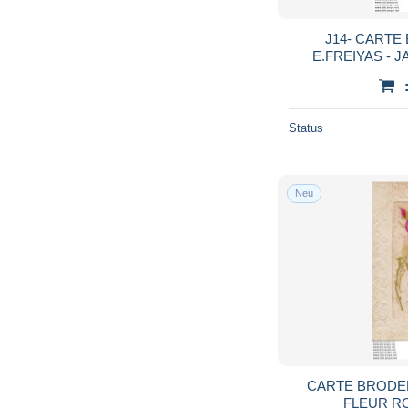
J14- CARTE
E.FREIYAS - J
ESQUERRA I VAC
DANSE -
Status
Neu
CARTE BRODEE - BON