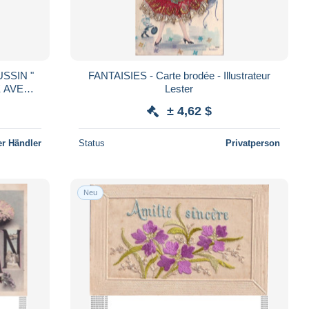
SSIN "
FANTAISIES - Carte brodée - Illustrateur
 AVEC
Lester
± 4,62 $
r Händler
Status
Privatperson
Neu