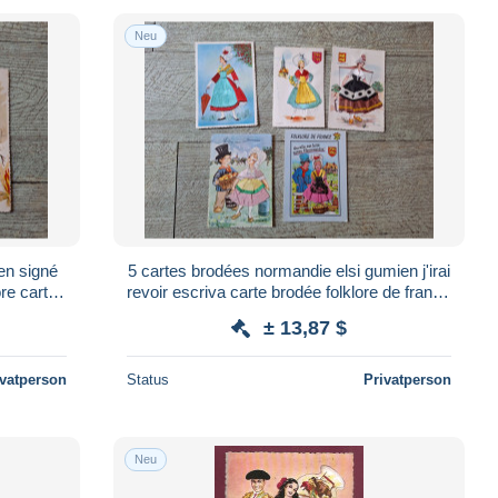
Neu
en signé
5 cartes brodées normandie elsi gumien j'irai
revoir escriva carte brodée folklore de france
carte brodée
± 13,87 $
ivatperson
Status
Privatperson
Neu