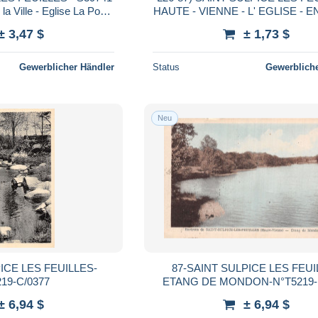
la Ville - Eglise La Poste
HAUTE - VIENNE - L' EGLISE - EN 1969 - (
l'état -CPSM15X10 cm
2 SCANS)
± 3,47 $
± 1,73 $
Gewerblicher Händler
Status
Gewerbliche
Neu
ICE LES FEUILLES-
87-SAINT SULPICE LES FEU
19-C/0377
ETANG DE MONDON-N°T5219-
± 6,94 $
± 6,94 $