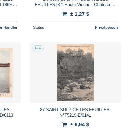
FEUILLES [87] Haute-Vienne - Château de
Mondon - St Sulpice les Feuilles
± 1,27 $
r Händler
Status
Privatperson
Neu
ILLES
87-SAINT SULPICE LES FEUILLES-
D/0113
N°T5219-E/0141
± 6,94 $