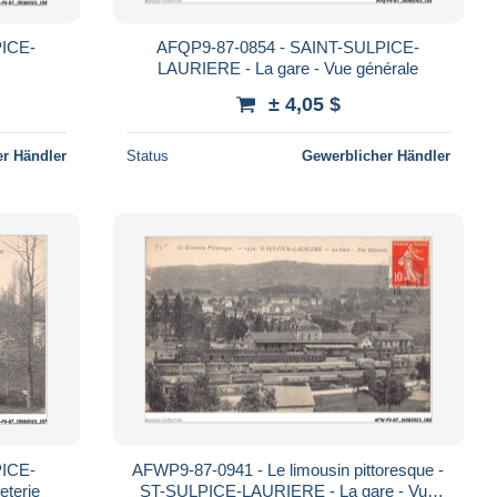
PICE-
AFQP9-87-0854 - SAINT-SULPICE-
LAURIERE - La gare - Vue générale
± 4,05 $
r Händler
Status
Gewerblicher Händler
PICE-
AFWP9-87-0941 - Le limousin pittoresque -
eterie
ST-SULPICE-LAURIERE - La gare - Vue