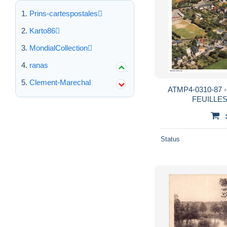
Prins-cartespostales
Karto86
MondialCollection
ranas
Clement-Marechal
ATMP4-0310-87 
FEUILLES 
Status