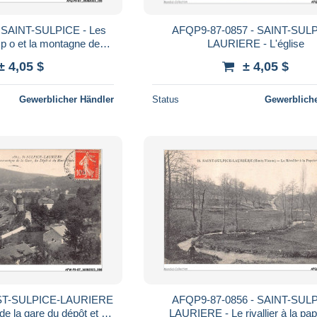
 SAINT-SULPICE - Les
AFQP9-87-0857 - SAINT-SUL
p o et la montagne de
LAURIERE - L'église
l'auge
± 4,05 $
± 4,05 $
Gewerblicher Händler
Status
Gewerbliche
 ST-SULPICE-LAURIERE
AFQP9-87-0856 - SAINT-SUL
e la gare du dépôt et du
LAURIERE - Le rivallier à la pap