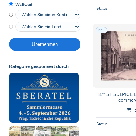
Weltweit
Status
Neu
Übernehmen
Kategorie gesponsert durch
87* ST SULPICE LES 
Status