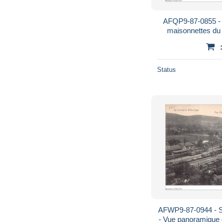
AFQP9-87-0855 -
maisonnettes du 
Status
AFWP9-87-0944 -
- Vue panoramique d