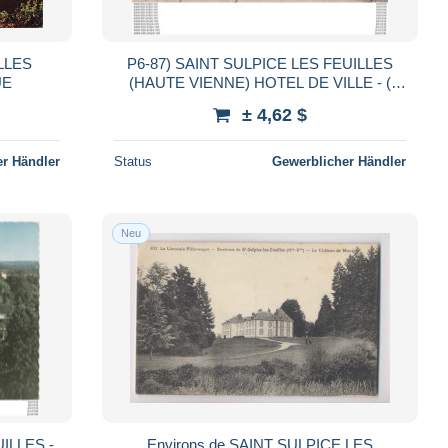
LLES
P6-87) SAINT SULPICE LES FEUILLES
UE
(HAUTE VIENNE) HOTEL DE VILLE - (
ANIMEE - HABITANTS - 2 SCANS )
± 4,62 $
r Händler
Status
Gewerblicher Händler
Neu
ILLES -
Environs de SAINT SULPICE LES