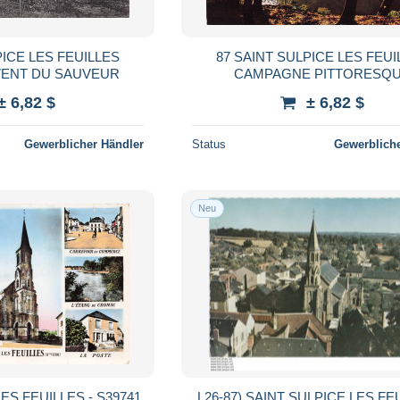
PICE LES FEUILLES
87 SAINT SULPICE LES FEUI
VENT DU SAUVEUR
CAMPAGNE PITTORESQ
± 6,82 $
± 6,82 $
Gewerblicher Händler
Status
Gewerbliche
Neu
LES FEUILLES - S39741
L26-87) SAINT SULPICE LES FEU