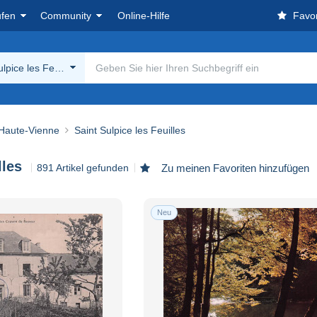
ufen
Community
Online-Hilfe
Favor
ulpice les Feuilles
 Haute-Vienne
Saint Sulpice les Feuilles
lles
891 Artikel gefunden
Zu meinen Favoriten hinzufügen
Neu