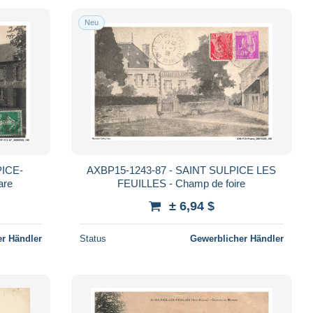
Neu
PICE-
AXBP15-1243-87 - SAINT SULPICE LES
are
FEUILLES - Champ de foire
± 6,94 $
r Händler
Status
Gewerblicher Händler