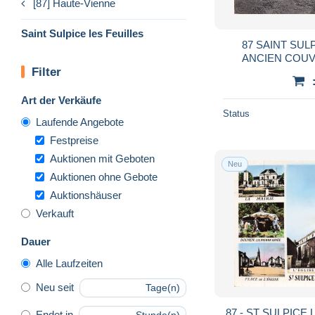
[87] Haute-Vienne
Saint Sulpice les Feuilles
87 SAINT SUL
ANCIEN COU
Filter
Art der Verkäufe
Status
Laufende Angebote
Festpreise
Auktionen mit Geboten
Neu
Auktionen ohne Gebote
Auktionshäuser
Verkauft
Dauer
Alle Laufzeiten
Neu seit
Tage(n)
87 - ST SULPICE 
Endet in