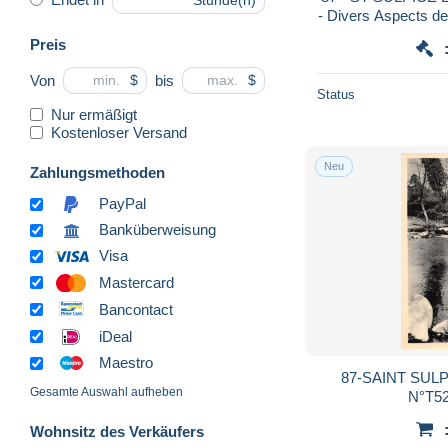
Stunde(n)
- Divers Aspects de 
- Roussel - En 
Preis
Von
bis
$
$
Status
Nur ermäßigt
Kostenloser Versand
Neu
Zahlungsmethoden
PayPal
Banküberweisung
Visa
Mastercard
Bancontact
iDeal
Maestro
87-SAINT SULP
Gesamte Auswahl aufheben
N°T52
Wohnsitz des Verkäufers