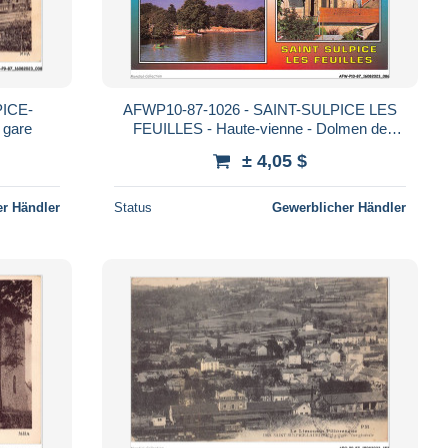
PICE-
AFWP10-87-1026 - SAINT-SULPICE LES
 gare
FEUILLES - Haute-vienne - Dolmen de
bouery - Lac de mondon - L'église
± 4,05 $
r Händler
Status
Gewerblicher Händler