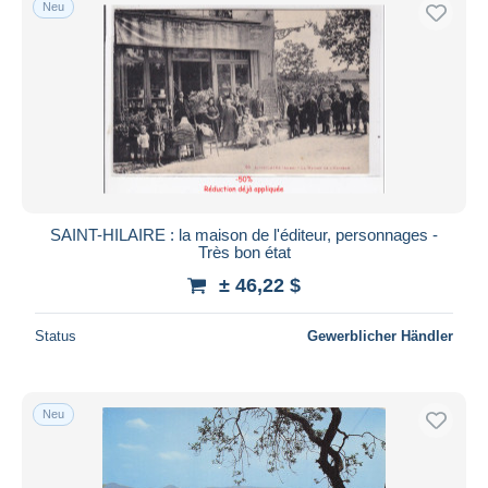
Neu
Kostenloser Versand
Zahlungsmethoden
PayPal
Banküberweisung
Visa
Mastercard
Bancontact
SAINT-HILAIRE : la maison de l'éditeur, personnages -
iDeal
Très bon état
Maestro
± 46,22 $
Gesamte Auswahl aufheben
Status
Gewerblicher Händler
Wohnsitz des Verkäufers
Weltweit
Neu