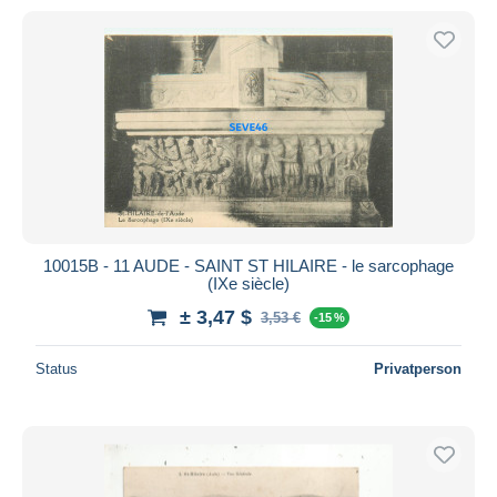
10015B - 11 AUDE - SAINT ST HILAIRE - le sarcophage
(IXe siècle)
± 3,47 $
3,53 €
-15 %
Status
Privatperson