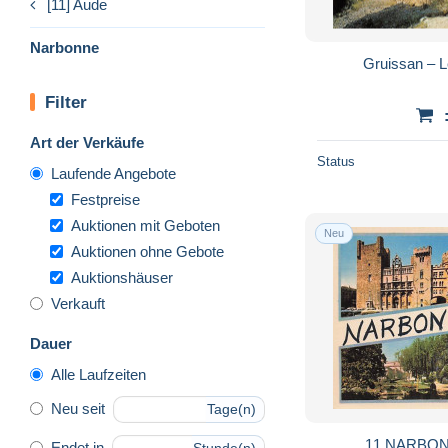
[11] Aude
Narbonne
Gruissan – L
Filter
Art der Verkäufe
Status
Laufende Angebote
Festpreise
Auktionen mit Geboten
Neu
Auktionen ohne Gebote
Auktionshäuser
Verkauft
Dauer
Alle Laufzeiten
Neu seit
Tage(n)
11 NARBON
Endet in