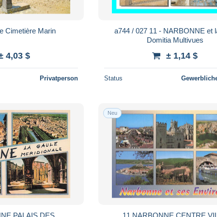
e Cimetière Marin
a744 / 027 11 - NARBONNE et l
Domitia Multivues
± 4,03 $
± 1,14 $
Privatperson
Status
Gewerbliche
Neu
NE PALAIS DES
11 NARBONNE CENTRE VI