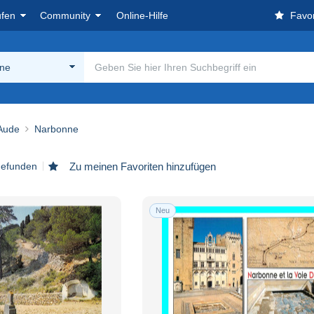
ufen
Community
Online-Hilfe
Favor
ne
 Aude
Narbonne
 gefunden
Zu meinen Favoriten hinzufügen
Neu