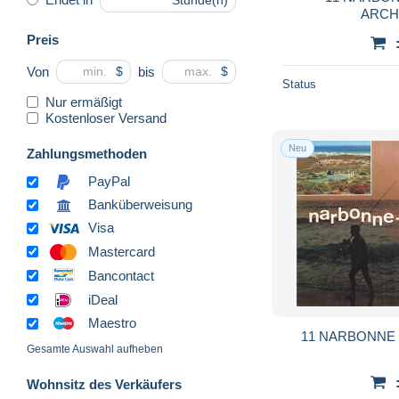
Stunde(n)
ARCH
Preis
Von
bis
$
$
Status
Nur ermäßigt
Kostenloser Versand
Neu
Zahlungsmethoden
PayPal
Banküberweisung
Visa
Mastercard
Bancontact
iDeal
Maestro
11 NARBONNE
Gesamte Auswahl aufheben
Wohnsitz des Verkäufers