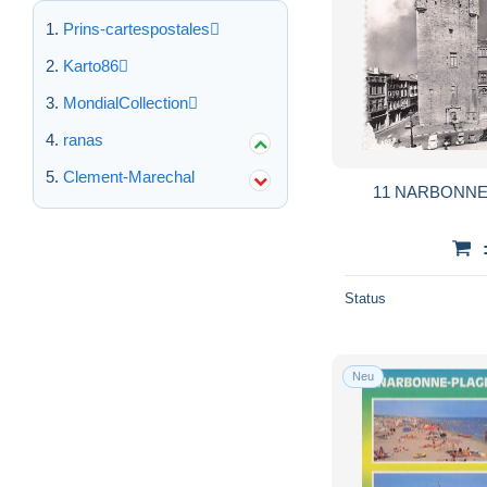
Prins-cartespostales
Karto86
MondialCollection
ranas
Clement-Marechal
11 NARBONNE 
Status
Neu