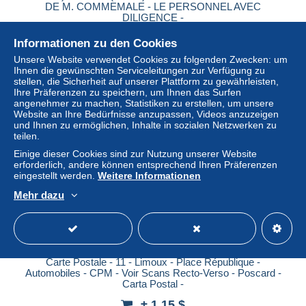
DE M. COMMEMALE - LE PERSONNEL AVEC
DILIGENCE -
± 11,52 $
Informationen zu den Cookies
Unsere Website verwendet Cookies zu folgenden Zwecken: um
Status
Gewerblicher Händler
Ihnen die gewünschten Serviceleitungen zur Verfügung zu
stellen, die Sicherheit auf unserer Plattform zu gewährleisten,
Ihre Präferenzen zu speichern, um Ihnen das Surfen
angenehmer zu machen, Statistiken zu erstellen, um unsere
Website an Ihre Bedürfnisse anzupassen, Videos anzuzeigen
Neu
und Ihnen zu ermöglichen, Inhalte in sozialen Netzwerken zu
teilen.
Einige dieser Cookies sind zur Nutzung unserer Website
erforderlich, andere können entsprechend Ihren Präferenzen
eingestellt werden.
Weitere Informationen
Mehr dazu
Carte Postale - 11 - Limoux - Place République -
Automobiles - CPM - Voir Scans Recto-Verso - Poscard -
Carta Postal -
± 1,15 $