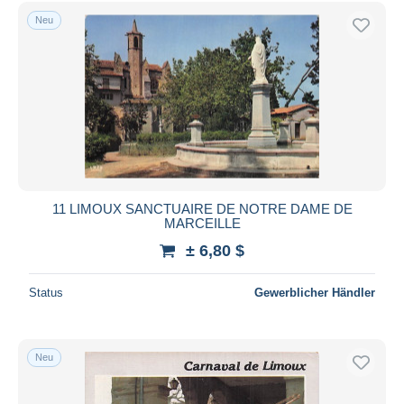
Kostenloser Versand
Neu
Zahlungsmethoden
PayPal
Banküberweisung
Visa
Mastercard
Bancontact
iDeal
11 LIMOUX SANCTUAIRE DE NOTRE DAME DE
MARCEILLE
Maestro
± 6,80 $
Gesamte Auswahl aufheben
Wohnsitz des Verkäufers
Status
Gewerblicher Händler
Weltweit
Neu