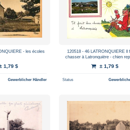
ONQUIERE - les écoles
120518 - 46 LATRONQUIERE Il f
chasser à Latronquière - chien rep
lièvre fusil
± 1,79 $
± 1,79 $
Gewerblicher Händler
Status
Gewerbliche