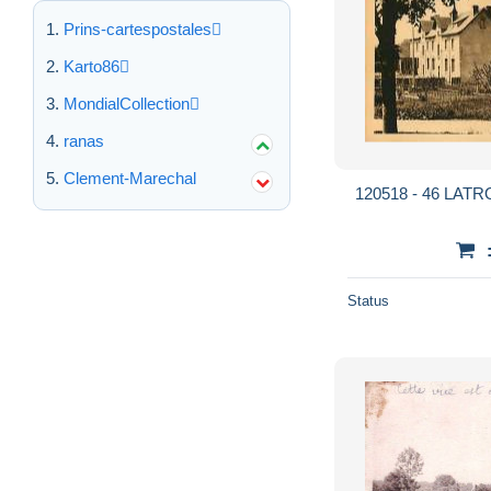
Prins-cartespostales
Karto86
MondialCollection
ranas
Clement-Marechal
120518 - 46 LATR
Status