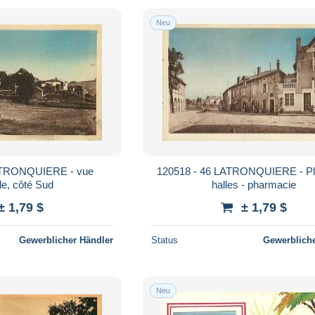
Neu
ATRONQUIERE - vue
120518 - 46 LATRONQUIERE - Pl
le, côté Sud
halles - pharmacie
± 1,79 $
± 1,79 $
Gewerblicher Händler
Status
Gewerbliche
Neu