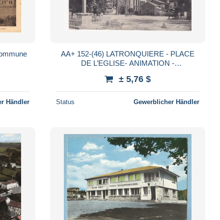
a commune
AA+ 152-(46) LATRONQUIERE - PLACE
DE L’EGLISE- ANIMATION -
CORRESPONDANCE 1919
± 5,76 $
r Händler
Status
Gewerblicher Händler