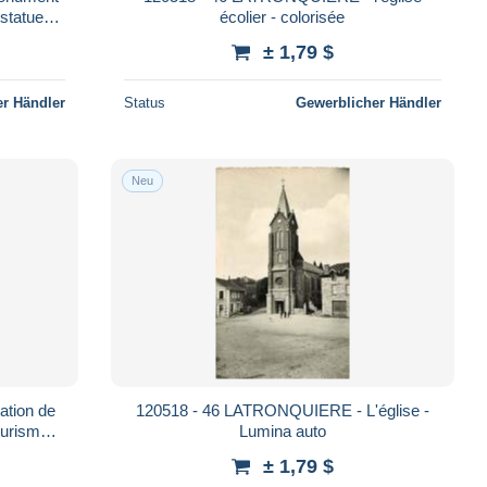
 statue
écolier - colorisée
± 1,79 $
r Händler
Status
Gewerblicher Händler
Neu
tion de
120518 - 46 LATRONQUIERE - L'église -
ourisme
Lumina auto
± 1,79 $