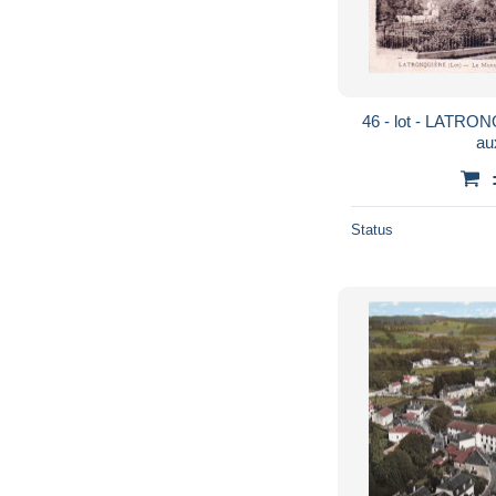
46 - lot - LATRONQUIERE - le monument
au
Status