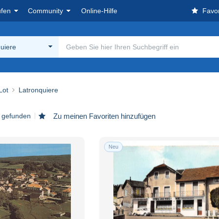
ufen
Community
Online-Hilfe
Favor
uiere
Lot
Latronquiere
l gefunden
Zu meinen Favoriten hinzufügen
Neu