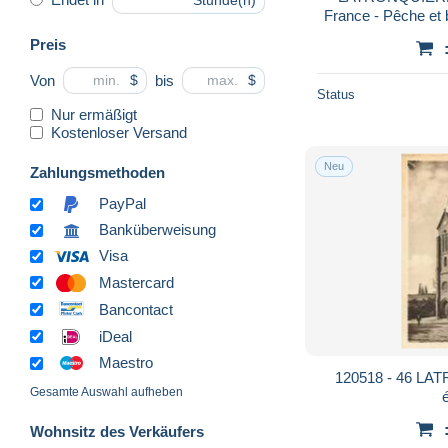
Stunde(n)
France - Pêche et 
vers
Preis
Von
bis
$
$
Status
Nur ermäßigt
Kostenloser Versand
Neu
Zahlungsmethoden
PayPal
Banküberweisung
Visa
Mastercard
Bancontact
iDeal
Maestro
120518 - 46 LAT
Gesamte Auswahl aufheben
é
Wohnsitz des Verkäufers