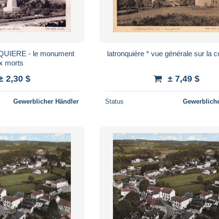
latronquière * vue générale sur l
x morts
± 2,30 $
± 7,49 $
Gewerblicher Händler
Status
Gewerbliche