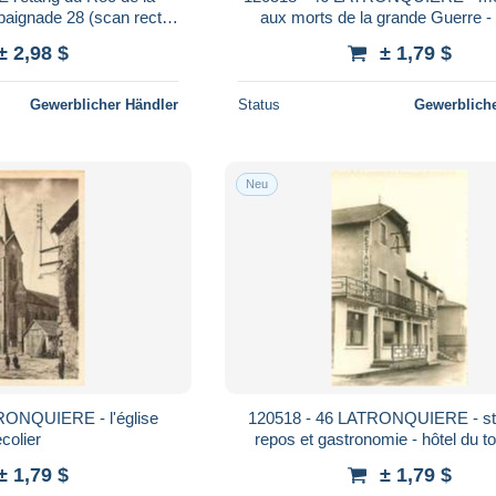
baignade 28 (scan recto
aux morts de la grande Guerre -
o)MH2932
Pourquet
± 2,98 $
± 1,79 $
Gewerblicher Händler
Status
Gewerbliche
Neu
RONQUIERE - l'église
120518 - 46 LATRONQUIERE - sta
colier
repos et gastronomie - hôtel du t
Mson BEX
± 1,79 $
± 1,79 $