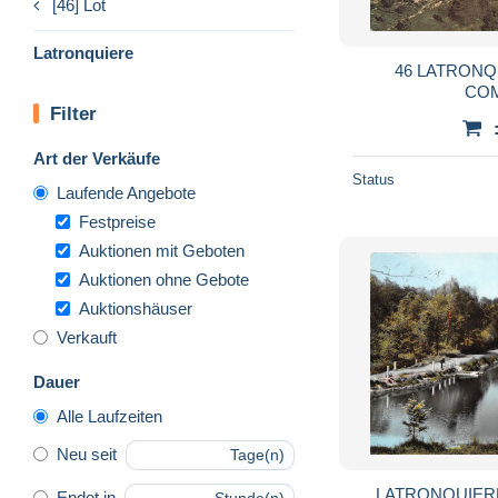
[46] Lot
Latronquiere
46 LATRONQ
CO
Filter
Art der Verkäufe
Status
Laufende Angebote
Festpreise
Auktionen mit Geboten
Auktionen ohne Gebote
Auktionshäuser
Verkauft
Dauer
Alle Laufzeiten
Neu seit
Tage(n)
LATRONQUIERE l
Endet in