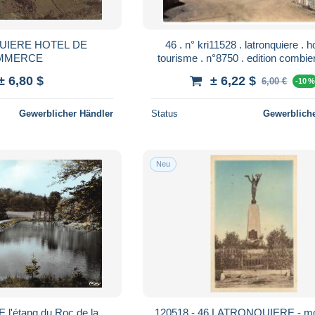
UIERE HOTEL DE
46 . n° kri11528 . latronquiere . hotel du
MMERCE
tourisme . n°8750 . edition combie
10X15 cm .
± 6,80 $
± 6,22 $
6,00 €
-10 
Gewerblicher Händler
Status
Gewerbliche
Neu
'étang du Roc de la
120518 - 46 LATRONQUIERE - m