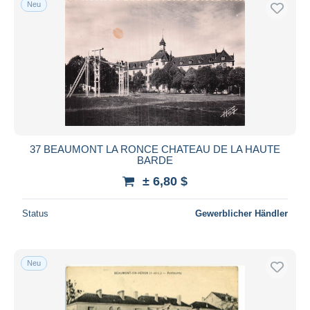
Neu
Kostenloser Versand
Zahlungsmethoden
PayPal
Banküberweisung
Visa
Mastercard
Bancontact
37 BEAUMONT LA RONCE CHATEAU DE LA HAUTE
iDeal
BARDE
Maestro
± 6,80 $
Gesamte Auswahl aufheben
Status
Gewerblicher Händler
Wohnsitz des Verkäufers
Weltweit
Neu