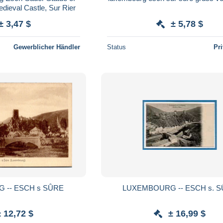
edieval Castle, Sur Rier
± 3,47 $
± 5,78 $
Gewerblicher Händler
Status
Pr
 -- ESCH s SÛRE
LUXEMBOURG -- ESCH s. 
± 12,72 $
± 16,99 $