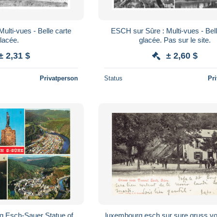
ESCH sur Sûre : Multi-vues - Belle carte
lacée.
glacée. Pas sur le site.
± 2,31 $
± 2,60 $
Privatperson
Status
Pr
 Esch-Sauer Statue of
luxembourg esch sur sure gruss v