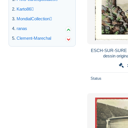
Karto86
MondialCollection
ranas
Clement-Marechal
ESCH-SUR-SURE : V
dessin orig
Status