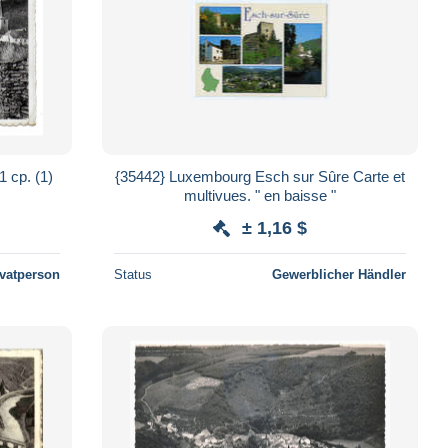
1 cp. (1)
{35442} Luxembourg Esch sur Sûre Carte et
multivues. " en baisse "
± 1,16 $
ivatperson
Status
Gewerblicher Händler