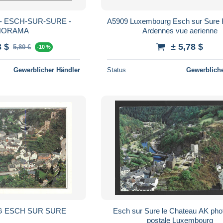
 ESCH-SUR-SURE -
A5909 Luxembourg Esch sur Sure 
NORAMA
Ardennes vue aerienne
3 $
± 5,78 $
5,80 €
-10 %
Gewerblicher Händler
Status
Gewerbliche
LUXEMBOURG ESCH SUR SURE
Esch sur Sure le Chateau AK phot
postale Luxembourg