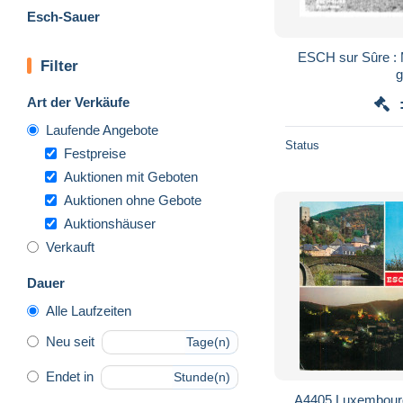
Esch-Sauer
ESCH sur Sûre : Multi-vues - Belle carte
Filter
g
Art der Verkäufe
Laufende Angebote
Status
Festpreise
Auktionen mit Geboten
Auktionen ohne Gebote
Auktionshäuser
Verkauft
Dauer
Alle Laufzeiten
Neu seit
Tage(n)
Endet in
Stunde(n)
A4405 Luxembourg