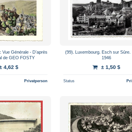
ue Générale - D'après
(99). Luxembourg. Esch sur Sûre. 
inal de GEO FOSTY
1946
± 4,62 $
± 1,50 $
Privatperson
Status
Pr