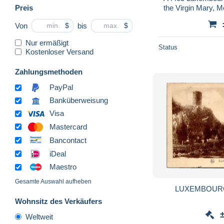
Preis
the Virgin Mary, M
Von
bis
$
$
Nur ermäßigt
Status
Kostenloser Versand
Zahlungsmethoden
PayPal
Banküberweisung
Visa
Mastercard
Bancontact
iDeal
Maestro
Gesamte Auswahl aufheben
LUXEMBOURG
Wohnsitz des Verkäufers
Weltweit