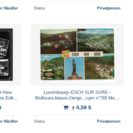
r Händler
Status
Privatperson
i-View
Luxembourg--ESCH SUR SURE--
ns Edit
Multivues,blason,Vierge....cpm n°765 Mess
Paul Kraus
± 0,59 $
%
r Händler
Status
Privatperson