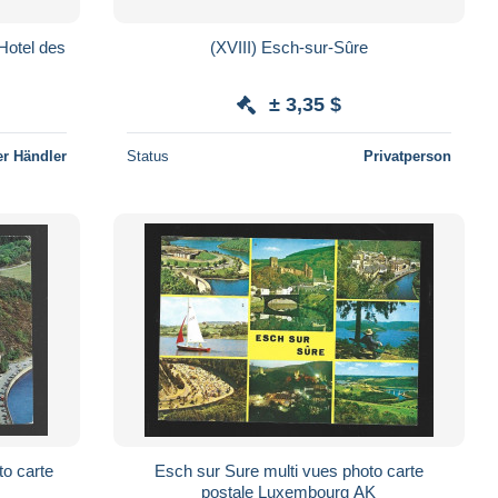
Hotel des
(XVIII) Esch-sur-Sûre
± 3,35 $
r Händler
Status
Privatperson
o carte
Esch sur Sure multi vues photo carte
postale Luxembourg AK