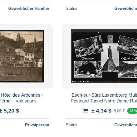
Gewerblicher Händler
Status
Gewerbliche
 Hôtel des Ardennes -
Esch-sur-Sûre Luxembourg Mult
Ferber - voir scans
Postcard Tunnel Notre Dame Rui
Landau 1968 VW Beetle
± 5,20 $
± 4,34 $
5,00 €
-25 
Privatperson
Status
Gewerbliche