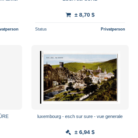
± 8,70 $
ivatperson
Status
Privatperson
SÛRE
luxembourg - esch sur sure - vue generale
± 6,94 $