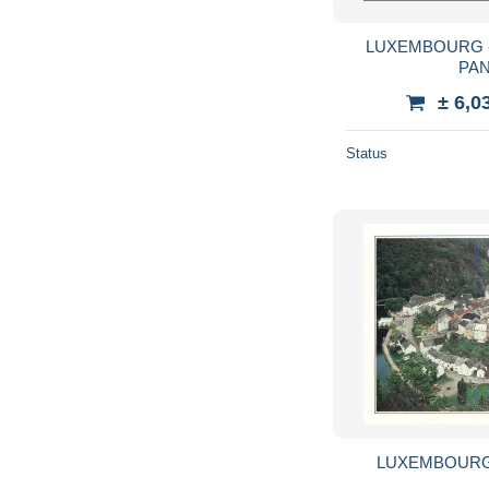
LUXEMBOURG -
PA
± 6,0
Status