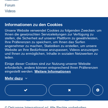
Forum
Videos
Hilfe
Informationen zu den Cookies
Online-Hilfe
Unsere Website verwendet Cookies zu folgenden Zwecken: um
Ihnen die gewünschten Serviceleitungen zur Verfügung zu
Auf Delcampe kaufen
stellen, die Sicherheit auf unserer Plattform zu gewährleisten,
Auf Delcampe verkaufen
Ihre Präferenzen zu speichern, um Ihnen das Surfen
angenehmer zu machen, Statistiken zu erstellen, um unsere
Eine sichere Website
Website an Ihre Bedürfnisse anzupassen, Videos anzuzeigen
und Ihnen zu ermöglichen, Inhalte in sozialen Netzwerken zu
teilen.
Einige dieser Cookies sind zur Nutzung unserer Website
erforderlich, andere können entsprechend Ihren Präferenzen
eingestellt werden.
Weitere Informationen
Mehr dazu
Deutsch
USD
Standardmodus
America
© Delcampe International srl. Alle Rechte vorbehalten.