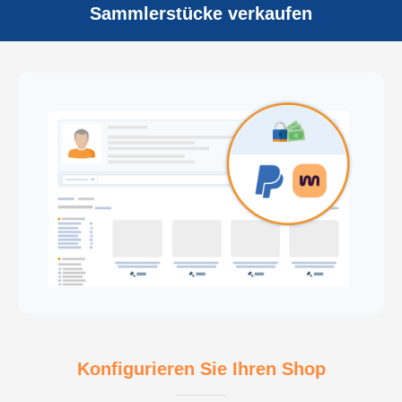
Sammlerstücke verkaufen
21.136.611 Artikel
Ansichtskarten
52.804.807 Artikel
Konfigurieren Sie Ihren Shop