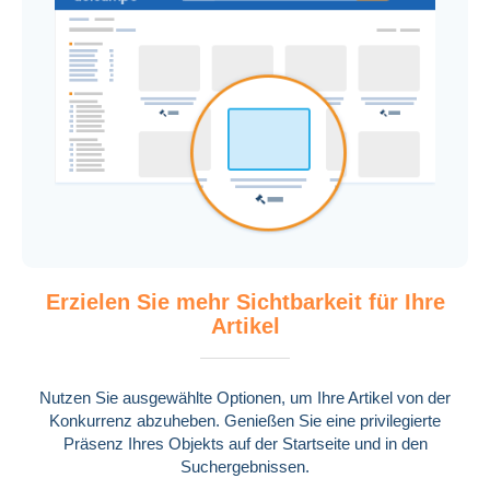
Photographica
1.769.708 Artikel
Erzielen Sie mehr Sichtbarkeit für Ihre
Artikel
Nutzen Sie ausgewählte Optionen, um Ihre Artikel von der
Alte Papiere
Konkurrenz abzuheben. Genießen Sie eine privilegierte
2.954.339 Artikel
Präsenz Ihres Objekts auf der Startseite und in den
Suchergebnissen.