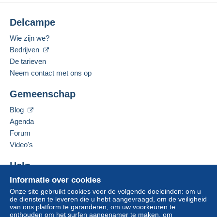
Delcampe
Wie zijn we?
Bedrijven
De tarieven
Neem contact met ons op
Gemeenschap
Blog
Agenda
Forum
Video's
Help
Informatie over cookies
Hulpcentrum
Onze site gebruikt cookies voor de volgende doeleinden: om u
Kopen op Delcampe
de diensten te leveren die u hebt aangevraagd, om de veiligheid
Verkopen op Delcampe
van ons platform te garanderen, om uw voorkeuren te
onthouden om het surfen aangenamer te maken, om
Een beveiligde website