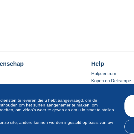
enschap
Help
Hulpcentrum
Kopen op Delcampe
Verkopen op Delcam
Een beveiligde websit
 diensten te leveren die u hebt aangevraagd, om de
e onthouden om het surfen aangenamer te maken, om
oeften, om video's weer te geven en om u in staat te stellen
Standaardmodus
onze site, andere kunnen worden ingesteld op basis van uw