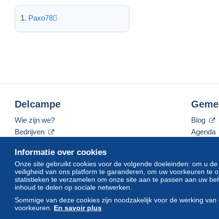
Paxo78
Delcampe
Geme
Wie zijn we?
Blog
Bedrijven
Agenda
De tarieven
Forum
Informatie over cookies
Neem contact met ons op
Video's
Onze site gebruikt cookies voor de volgende doeleinden: om u de
veiligheid van ons platform te garanderen, om uw voorkeuren t
statistieken te verzamelen om onze site aan te passen aan uw beh
inhoud te delen op sociale netwerken.
Nederlands
USD
America/Indiana/Vevay
Sommige van deze cookies zijn noodzakelijk voor de werking van 
voorkeuren.
En savoir plus