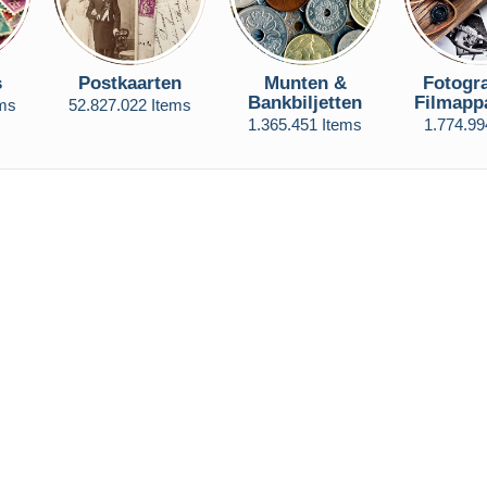
s
Postkaarten
Munten &
Fotogra
Bankbiljetten
Filmapp
ems
52.827.022 Items
1.365.451 Items
1.774.99