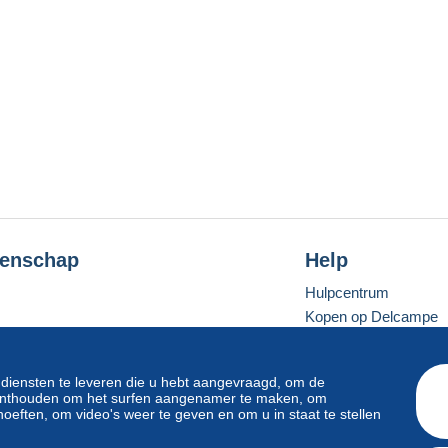
enschap
Help
Hulpcentrum
Kopen op Delcampe
Verkopen op Delcam
Een beveiligde websit
 diensten te leveren die u hebt aangevraagd, om de
e onthouden om het surfen aangenamer te maken, om
oeften, om video's weer te geven en om u in staat te stellen
Standaardmodus