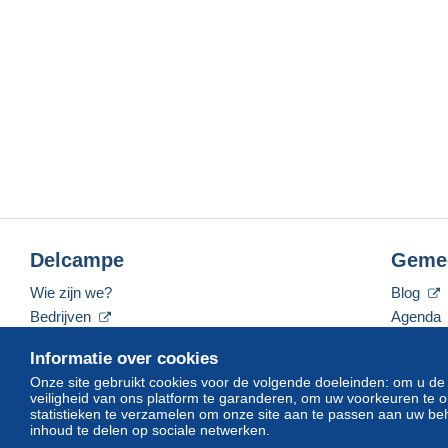
Delcampe
Geme
Wie zijn we?
Blog
Bedrijven
Agenda
De tarieven
Forum
Informatie over cookies
Neem contact met ons op
Video's
Onze site gebruikt cookies voor de volgende doeleinden: om u de
veiligheid van ons platform te garanderen, om uw voorkeuren t
statistieken te verzamelen om onze site aan te passen aan uw beh
inhoud te delen op sociale netwerken.
Nederlands
USD
America/Indiana/Vevay