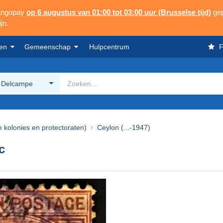
Mangopay
op 6 augustus van 01:00 tot 03:00 uur (Brusselse tijd)
gep
jn.
en
Gemeenschap
Hulpcentrum
F
 Delcampe
e kolonies en protectoraten)
Ceylon (...-1947)
c