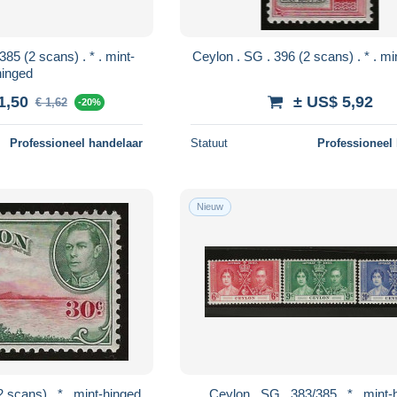
Ceylon . S
hinged
1,50
± US$ 5,92
€ 1,62
-20%
Professioneel handelaar
Statuut
Professioneel
Nieuw
Ceylon . SG . 393 (2 scans) . * . mint-hinged
Ceylon . SG . 383/3