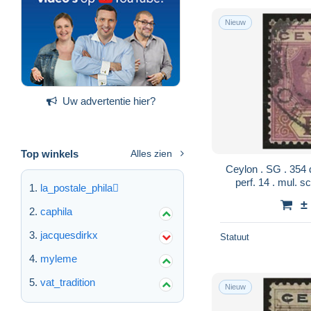
Nieuw
Uw advertentie hier?
Top winkels
Alles zien
Ceylon . SG . 354 die I (2 scans) . '21-'32 .
la_postale_phila
±
caphila
jacquesdirkx
Statuut
myleme
vat_tradition
Nieuw