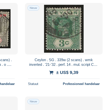
Nieuw
Ceylon . SG . 339w (2 scans) . wmk
inverted . '21-'32 . perf. 14 . mul. script CA .
o . cancelled
± US$ 9,39
 handelaar
Statuut
Professioneel handelaar
Nieuw