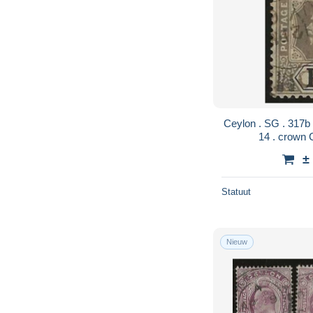
Ceylon . SG . 317b (2 scans) . '12-'25 . perf.
±
Statuut
Nieuw