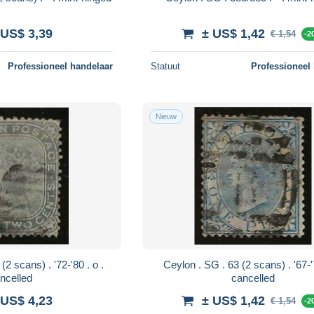
 US$ 3,39
± US$ 1,42
€ 1,54
-2
Professioneel handelaar
Statuut
Professioneel
Nieuw
Ceylon . SG . 63 (2 scans) . '67-'70 . o .
ncelled
cancelled
 US$ 4,23
± US$ 1,42
€ 1,54
-2