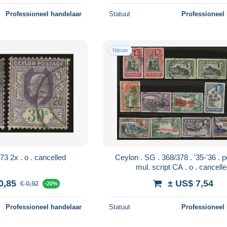
Professioneel handelaar
Statuut
Professioneel
Nieuw
Ceylon . SG . 273 2x . o . cancelled
Ceylon . SG . 368/378 . '35-'36 . perf. 14 .
mul. script CA . o . cance
0,85
± US$ 7,54
€ 0,92
-20%
Professioneel handelaar
Statuut
Professioneel