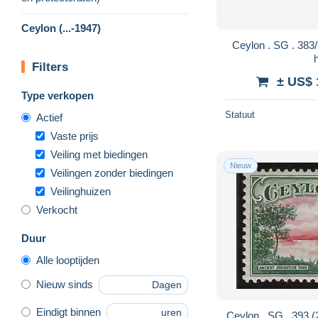
Ceylon (...-1947)
Ceylon . SG . 383/385 (2 scans) . * . mint-
Filters
± US$ 
Type verkopen
Statuut
Actief
Vaste prijs
Veiling met biedingen
Nieuw
Veilingen zonder biedingen
Veilinghuizen
Verkocht
Duur
Alle looptijden
Nieuw sinds
Dagen
Eindigt binnen
uren