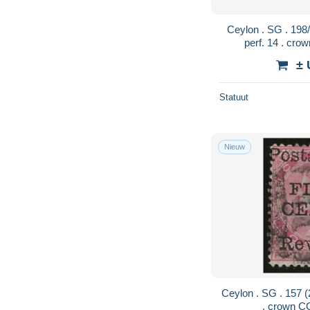
Ceylon . SG . 198/198a (2 scans) . 1886 .
± 
Statuut
Nieuw
Ceylon . SG . 157 (2 scans) . 1885 . perf. 14