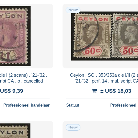
Nieuw
Ceylon . SG . 353/353a die I/II (2 scans) .
perf. 14 . mul. script CA . o . cancelled
'21-'32 . perf. 14 . mul. script CA . o .
cancelled
 US$ 9,39
± US$ 18,03
Professioneel handelaar
Statuut
Professioneel
Nieuw