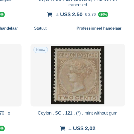
cancelled
± US$ 2,50
€ 2,70
0%
-20%
 handelaar
Statuut
Professioneel handelaar
Nieuw
Ceylon . SG . 121 . (*) . mint without gum
± US$ 2,02
0%