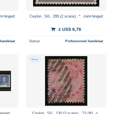
G . 396 (2 scans) . * . mint-hinged
Ceylon . SG . 395 (2 scans) . * . mint-hinged
± US$ 6,76
 handelaar
Statuut
Professioneel handelaar
Nieuw
85 . * . mint-hinged
Ceylon . SG . 130 (2 scans) . '72-'80 . o .