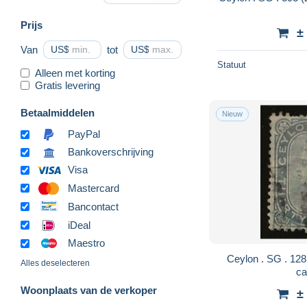
Prijs
±
Van
US$
tot
US$
Statuut
Alleen met korting
Gratis levering
Betaalmiddelen
Nieuw
PayPal
Bankoverschrijving
Visa
Mastercard
Bancontact
iDeal
Maestro
Ceylon . SG . 128 (2 scans) . '72-'80 . o .
Alles deselecteren
ca
Woonplaats van de verkoper
±