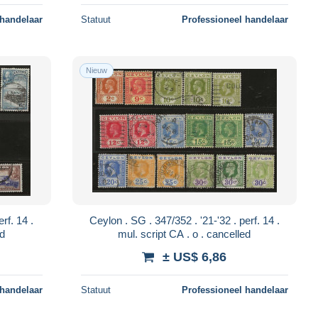
 handelaar
Statuut
Professioneel handelaar
Nieuw
Ceylon . SG . 347/352 . '21-'32 . perf. 14 .
lled
mul. script CA . o . cancelled
± US$ 6,86
 handelaar
Statuut
Professioneel handelaar