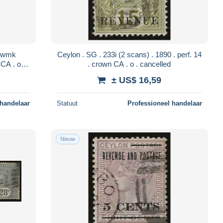
Ceylon . SG . 233i (2 scans) . 1890 . perf. 14
. crown CA . o . cancelled
± US$ 16,59
 handelaar
Statuut
Professioneel handelaar
Nieuw