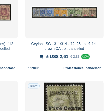
Ceylon . SG . 311/314 . '12-'25 . perf. 14 .
. crown CA . o . cancelled
crown CA . o . cancelled
± US$ 2,61
€ 2,82
-20%
 handelaar
Statuut
Professioneel handelaar
Nieuw