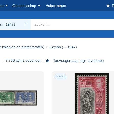
en
Gemeenschap
Hulpcentrum
F
(...-1947)
e kolonies en protectoraten)
Ceylon (...-1947)
)
7.736 items gevonden
Toevoegen aan mijn favorieten
Nieuw