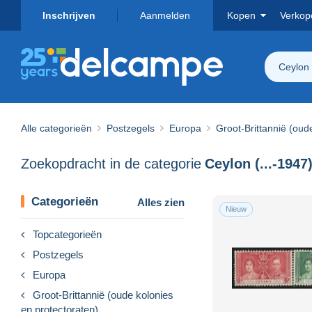
Inschrijven
Aanmelden
Kopen
Verkop
Ceylon 
Alle categorieën
Postzegels
Europa
Groot-Brittannië (oud
Zoekopdracht in de categorie
Ceylon (...-1947
Categorieën
Alles zien
Nieuw
Topcategorieën
Postzegels
Europa
Groot-Brittannië (oude kolonies
en protectoraten)