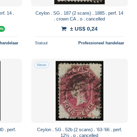
Ceylon . SG . 187 (2 scans) . 1885 . perf. 14
. crown CA . o . cancelled
± US$ 0,24
0%
 handelaar
Statuut
Professioneel handelaar
Nieuw
Ceylon . SG . 52b (2 scans) . '63-'66 . perf.
12½ . o . cancelled