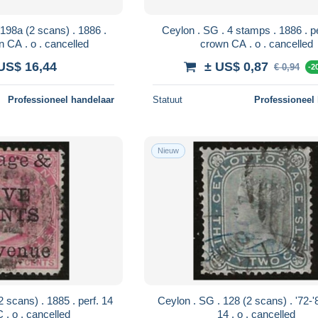
Ceylon . SG . 4 stamps . 1886 . perf. 14 .
perf. 14 . crown CA . o . cancelled
crown CA . o . cancelled
US$ 16,44
± US$ 0,87
€ 0,94
-2
Professioneel handelaar
Statuut
Professioneel
Nieuw
Ceylon . SG . 128 (2 scans) . '72-'80 . perf.
. crown CC . o . cancelled
14 . o . cancelled