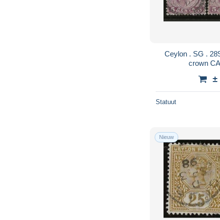
Ceylon . SG . 289/291 . 1908 . perf. 14 .
±
Statuut
Nieuw