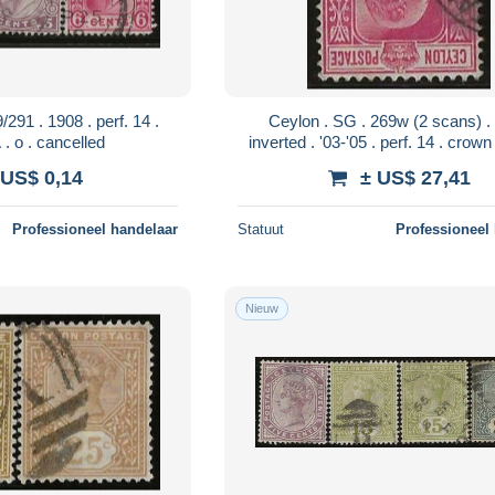
Ceylon . SG . 269w (2 scans) . wmk
crown CA . o . cancelled
inverted . '03-'05 . perf. 14 . crown CA . o .
cancelled
 US$ 0,14
± US$ 27,41
Professioneel handelaar
Statuut
Professioneel
Nieuw