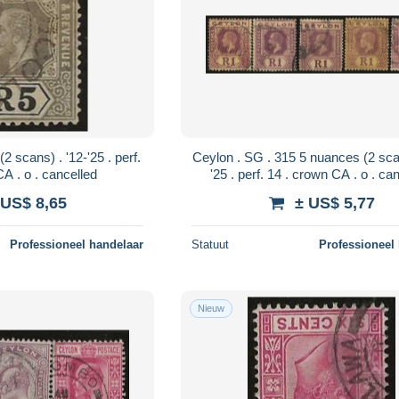
Ceylon . SG . 315 5 nuances (2 scans) . '12-
14 . crown CA . o . cancelled
'25 . perf. 14 
 US$ 8,65
± US$ 5,77
Professioneel handelaar
Statuut
Professioneel
Nieuw