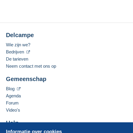
Delcampe
Wie zijn we?
Bedrijven
De tarieven
Neem contact met ons op
Gemeenschap
Blog
Agenda
Forum
Video's
Help
Informatie over cookies
Hulpcentrum