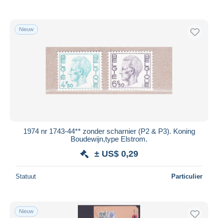
Alleen met korting
Gratis levering
Nieuw
Betaalmiddelen
PayPal
Bankoverschrijving
Visa
Mastercard
Bancontact
iDeal
1974 nr 1743-44** zonder scharnier (P2 & P3). Koning
Maestro
Boudewijn,type Elstrom.
Alles deselecteren
± US$ 0,29
Woonplaats van de verkoper
Statuut
Particulier
Wereldwijd
Nieuw