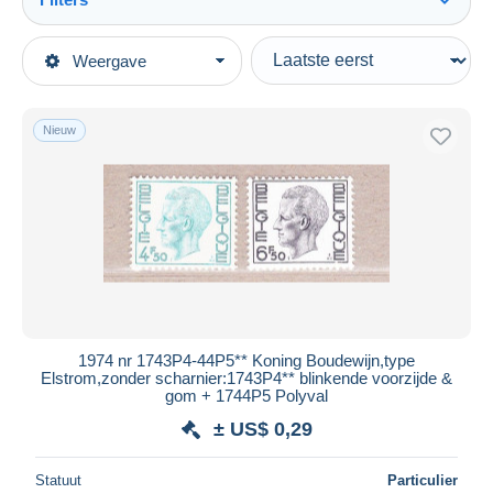
Alles zien
Type verkopen
Weergave
Topcategorieën
Actief
Postzegels
Vaste prijs
Europa
Nieuw
Veiling met biedingen
België
Veilingen zonder biedingen
1951-...
Veilinghuizen
Verkocht
1970-1980 Elström
Duur
Alle looptijden
Nieuw sinds
Dagen
1974 nr 1743P4-44P5** Koning Boudewijn,type
Elstrom,zonder scharnier:1743P4** blinkende voorzijde &
Eindigt binnen
uren
gom + 1744P5 Polyval
± US$ 0,29
Prijs
Van
US$
tot
US$
Statuut
Particulier