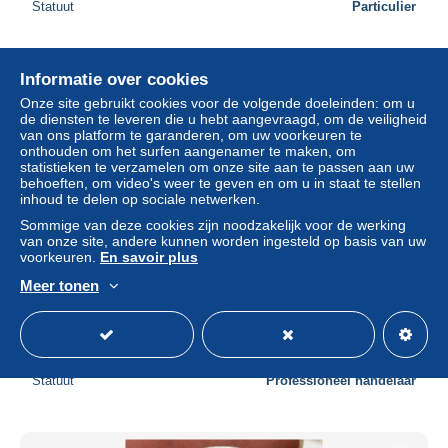
Statuut
Particulier
Informatie over cookies
Onze site gebruikt cookies voor de volgende doeleinden: om u
de diensten te leveren die u hebt aangevraagd, om de veiligheid
van ons platform te garanderen, om uw voorkeuren te
onthouden om het surfen aangenamer te maken, om
statistieken te verzamelen om onze site aan te passen aan uw
behoeften, om video's weer te geven en om u in staat te stellen
inhoud te delen op sociale netwerken.
Sommige van deze cookies zijn noodzakelijk voor de werking
van onze site, andere kunnen worden ingesteld op basis van uw
voorkeuren.
En savoir plus
Meer tonen
États-Unis, Walking Liberty Half Dollar, 1916, Philadelphie,
Argent, B+
± US$ 126,68
Statuut
Professioneel handelaar