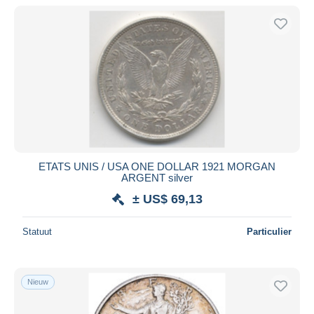
Alleen met korting
Gratis levering
Betaalmiddelen
PayPal
Bankoverschrijving
Visa
Mastercard
Bancontact
ETATS UNIS / USA ONE DOLLAR 1921 MORGAN
iDeal
ARGENT silver
Maestro
± US$ 69,13
Alles deselecteren
Statuut
Particulier
Woonplaats van de verkoper
Wereldwijd
Nieuw