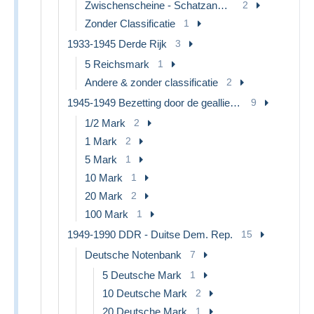
Zwischenscheine - Schatzanweisungen
2
Zonder Classificatie
1
1933-1945 Derde Rijk
3
5 Reichsmark
1
Andere & zonder classificatie
2
1945-1949 Bezetting door de geallieerden
9
1/2 Mark
2
1 Mark
2
5 Mark
1
10 Mark
1
20 Mark
2
100 Mark
1
1949-1990 DDR - Duitse Dem. Rep.
15
Deutsche Notenbank
7
5 Deutsche Mark
1
10 Deutsche Mark
2
20 Deutsche Mark
1