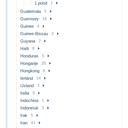
1 pond
1
Guatemala
5
Guernsey
16
Guinee
4
Guinee-Bissau
2
Guyana
2
Haïti
8
Honduras
5
Hongarije
20
Hongkong
8
Ierland
14
IJsland
3
India
8
Indochina
1
Indonesië
3
Irak
5
Iran
41