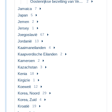
Oostenrijkse bezetting van Venetië
2
Jamaica
7
Japan
5
Jemen
2
Jersey
1
Joegoslavië
67
Jordanië
13
Kaaimaneilanden
4
Kaapverdische Eilanden
2
Kameroen
2
Kazachstan
3
Kenia
18
Kirgizïe
1
Koeweit
12
Korea, Noord
29
Korea, Zuid
4
Kroatië
19