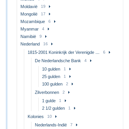
Moldavië
19
Mongolië
17
Mozambique
6
Myanmar
4
Namibië
9
Nederland
16
1815-2001 Koninkrijk der Verenigde Nederlanden
6
De Nederlandsche Bank
4
10 gulden
1
25 gulden
1
100 gulden
2
Zilverbonnen
2
1 gulde
1
2 1/2 gulden
1
Kolonies
10
Nederlands-Indië
7