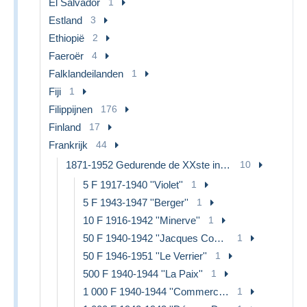
El Salvador
1
Estland
3
Ethiopië
2
Faeroër
4
Falklandeilanden
1
Fiji
1
Filippijnen
176
Finland
17
Frankrijk
44
1871-1952 Gedurende de XXste in omloop
10
5 F 1917-1940 ''Violet''
1
5 F 1943-1947 ''Berger''
1
10 F 1916-1942 ''Minerve''
1
50 F 1940-1942 ''Jacques Coeur''
1
50 F 1946-1951 ''Le Verrier''
1
500 F 1940-1944 ''La Paix''
1
1 000 F 1940-1944 ''Commerce et Industrie''
1