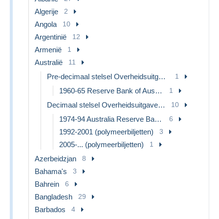
Algerije
2
Angola
10
Argentinië
12
Armenië
1
Australië
11
Pre-decimaal stelsel Overheidsuitgave 1913-1965
1
1960-65 Reserve Bank of Australia
1
Decimaal stelsel Overheidsuitgave 1966-...
10
1974-94 Australia Reserve Bank (paper notes)
6
1992-2001 (polymeerbiljetten)
3
2005-... (polymeerbiljetten)
1
Azerbeidzjan
8
Bahama's
3
Bahrein
6
Bangladesh
29
Barbados
4