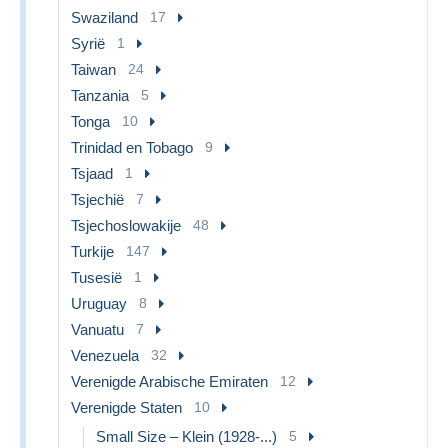
Swaziland
17
Syrië
1
Taiwan
24
Tanzania
5
Tonga
10
Trinidad en Tobago
9
Tsjaad
1
Tsjechië
7
Tsjechoslowakije
48
Turkije
147
Tusesië
1
Uruguay
8
Vanuatu
7
Venezuela
32
Verenigde Arabische Emiraten
12
Verenigde Staten
10
Small Size – Klein (1928-...)
5