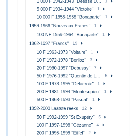
1 000 F 1942-1943 ''Déesse Déméter''
1
5 000 F 1934-1944 ''Victoire''
1
10 000 F 1955-1958 ''Bonaparte''
1
1959-1966 ''Nouveaux Francs''
1
100 NF 1959-1964 ''Bonaparte''
1
1962-1997 ''Francs''
19
10 F 1963-1973 ''Voltaire''
1
10 F 1972-1978 ''Berlioz''
3
20 F 1980-1997 ''Debussy''
7
50 F 1976-1992 ''Quentin de La Tour''
5
100 F 1978-1995 ''Delacroix''
1
200 F 1981-1994 ''Montesquieu''
1
500 F 1968-1993 ''Pascal''
1
1992-2000 Laatste reeks
12
50 F 1992-1999 ''St Exupéry''
5
100 F 1997-1998 ''Cézanne''
4
200 F 1995-1999 ''Eiffel''
2