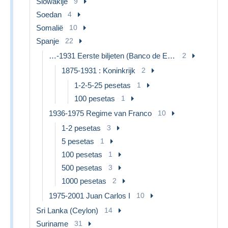
Slowakije
9
Soedan
4
Somalië
10
Spanje
22
…-1931 Eerste biljeten (Banco de España)
2
1875-1931 : Koninkrijk
2
1-2-5-25 pesetas
1
100 pesetas
1
1936-1975 Regime van Franco
10
1-2 pesetas
3
5 pesetas
1
100 pesetas
1
500 pesetas
3
1000 pesetas
2
1975-2001 Juan Carlos I
10
Sri Lanka (Ceylon)
14
Suriname
31