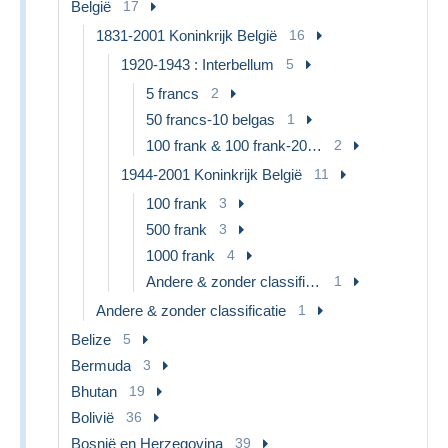
België
17
1831-2001 Koninkrijk België
16
1920-1943 : Interbellum
5
5 francs
2
50 francs-10 belgas
1
100 frank & 100 frank-20 belgas
2
1944-2001 Koninkrijk België
11
100 frank
3
500 frank
3
1000 frank
4
Andere & zonder classificatie
1
Andere & zonder classificatie
1
Belize
5
Bermuda
3
Bhutan
19
Bolivië
36
Bosnië en Herzegovina
39