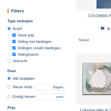
Filters
COLOMBIA-P40
Type verkopen
±
Actief
Vaste prijs
Statuut
Veiling met biedingen
Veilingen zonder biedingen
Veilinghuizen
Verkocht
Duur
Alle looptijden
Nieuw sinds
Dagen
Eindigt binnen
uren
Prijs
Colombie billet de