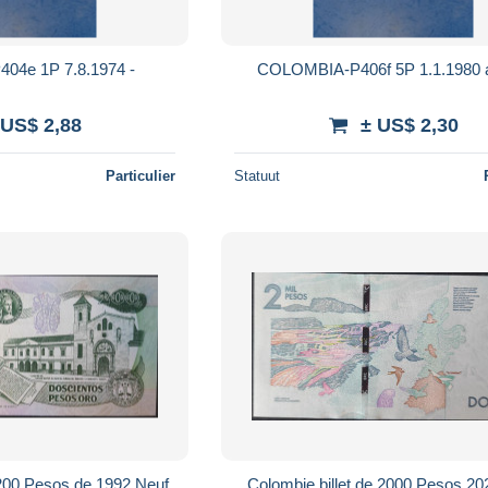
4e 1P 7.8.1974 -
C
 US$ 2,88
± US$ 2,30
Particulier
Statuut
 200 Pesos de 1992 Neuf
Colombie billet de 2000 Pesos 20