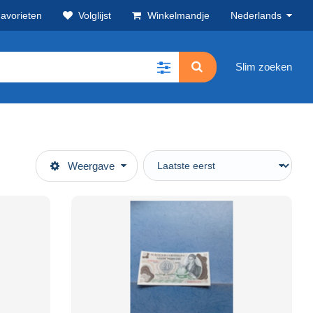
avorieten
Volglijst
Winkelmandje
Nederlands
Slim zoeken
Weergave