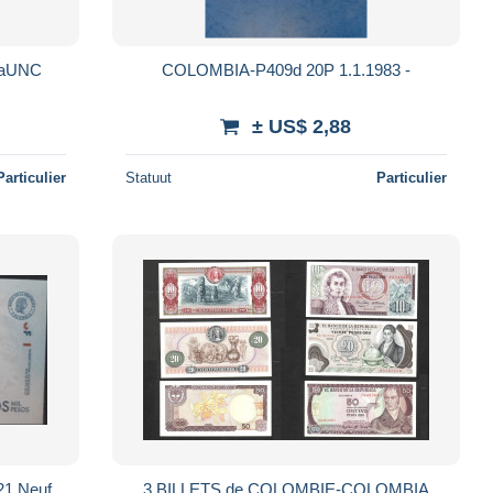
OLOMBIA-P406f 5P 1.1.1980 aUNC
COLOMBIA-P409d 20P 1.1.1983 -
± US$ 2,88
Particulier
Statuut
Particulier
21 Neuf
3 BILLETS de COLOMBIE-COLOMBIA