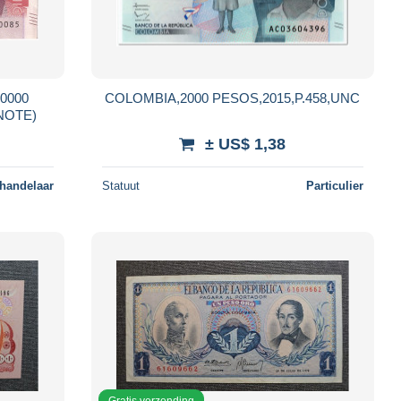
0000
COLOMBIA,2000 PESOS,2015,P.458,UNC
NOTE)
± US$ 1,38
 handelaar
Statuut
Particulier
Gratis verzending