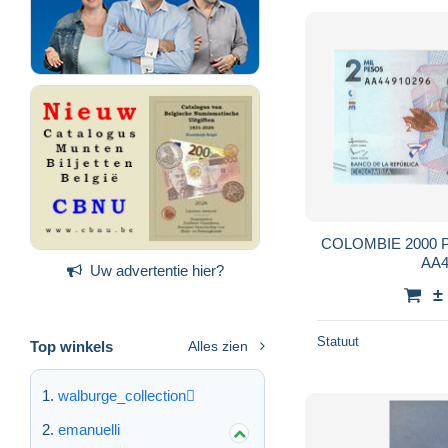
COLOMBIE 2000 P
AA4
Uw advertentie hier?
±
Statuut
Top winkels
Alles zien
walburge_collection
emanuelli