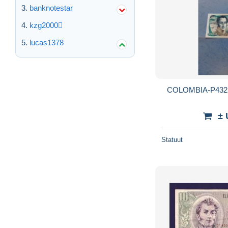
banknotestar
kzg2000
lucas1378
COLOMBIA-P432 
± 
Statuut