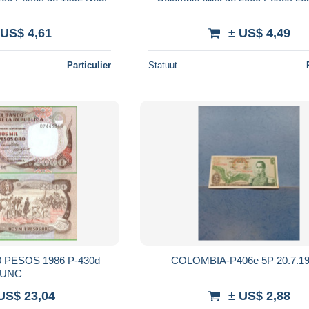
 US$ 4,61
± US$ 4,49
Particulier
Statuut
SOS 1986 P-430d
COLOMBIA-P406e 5P 20.7.19
UNC
US$ 23,04
± US$ 2,88