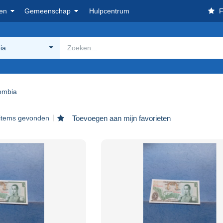
en
Gemeenschap
Hulpcentrum
F
ia
ombia
 items gevonden
Toevoegen aan mijn favorieten