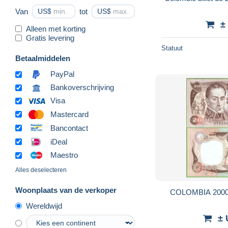
Van
US$
tot
US$
±
Alleen met korting
Gratis levering
Statuut
Betaalmiddelen
PayPal
Bankoverschrijving
Visa
Mastercard
Bancontact
iDeal
Maestro
Alles deselecteren
Woonplaats van de verkoper
COLOMBIA 2000 PE
Wereldwijd
± 