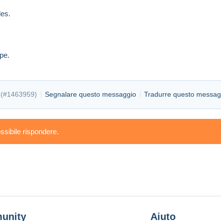
es.
pe.
(
#1463959
)
Segnalare questo messaggio
Tradurre questo messag
ssibile rispondere.
unity
Aiuto