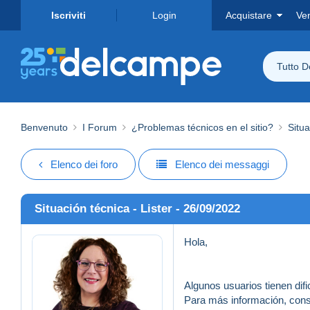
Iscriviti
Login
Acquistare
Ve
Tutto 
Benvenuto
I Forum
¿Problemas técnicos en el sitio?
Situa
Elenco dei foro
Elenco dei messaggi
Situación técnica - Lister - 26/09/2022
Hola,
Algunos usuarios tienen dific
Para más información, consu