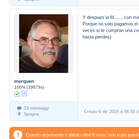
Y despues la M....... con 
Porque no solo pagamos el p
veces si te compran una cos
hasta pierdes)
morquen
100%
(39879x)
33 messaggi
Creato 6 dic 2025 a 06:55 (
Spagna
Questo argomento è datato oltre 6 mesi, non è più possi