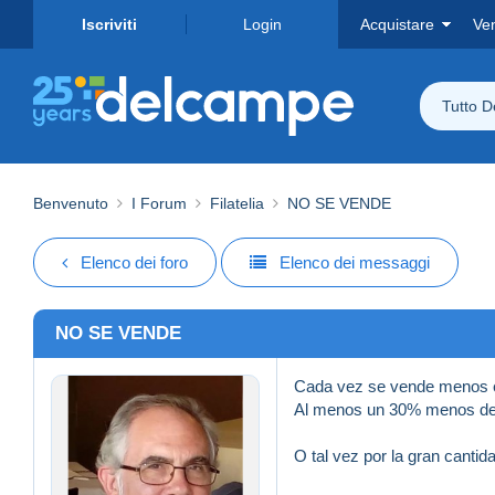
Iscriviti
Login
Acquistare
Ve
Tutto 
Benvenuto
I Forum
Filatelia
NO SE VENDE
Elenco dei foro
Elenco dei messaggi
NO SE VENDE
Cada vez se vende menos
Al menos un 30% menos des
O tal vez por la gran cantid