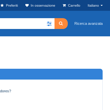
Preferiti
In osservazione
Carrello
Italiano
Ricerca avanzata
adores?