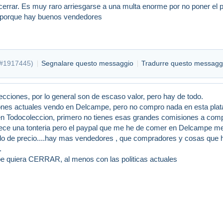
errar. Es muy raro arriesgarse a una multa enorme por no poner el p
a porque hay buenos vendedores
#1917445
)
Segnalare questo messaggio
Tradurre questo messagg
cciones, por lo general son de escaso valor, pero hay de todo.
iones actuales vendo en Delcampe, pero no compro nada en esta plat
n Todocoleccion, primero no tienes esas grandes comisiones a compr
rece una tonteria pero el paypal que me he de comer en Delcampe m
o de precio....hay mas vendedores , que compradores y cosas que ha
.
 quiera CERRAR, al menos con las politicas actuales