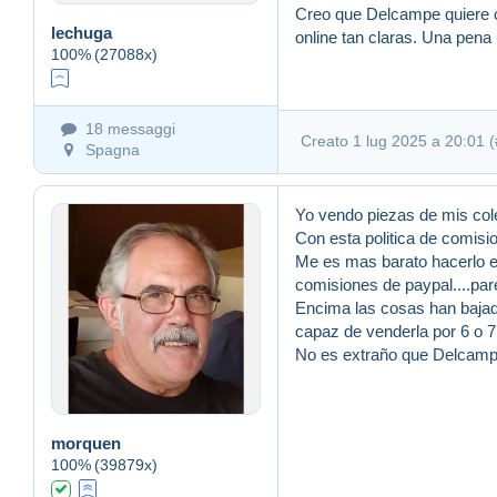
Creo que Delcampe quiere c
lechuga
online tan claras. Una pen
100%
(27088x)
18 messaggi
Creato 1 lug 2025 a 20:01 (
Spagna
Yo vendo piezas de mis cole
Con esta politica de comis
Me es mas barato hacerlo e
comisiones de paypal....pa
Encima las cosas han bajad
capaz de venderla por 6 o 7
No es extraño que Delcampe
morquen
100%
(39879x)