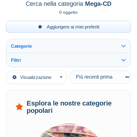
Cerca nella categoria
Mega-CD
0 oggetto
Aggiungere ai miei preferiti
Categorie
Filtri
Vedi tutto
Tipo di vendita
Visualizzazione
Categorie principali
In corso
Videogiochi
Prezzo fisso
…-2000 Retrogaming
Asta con offerte
Esplora le nostre categorie
Console
Aste senza offerte
popolari
SEGA
Casa d'aste
Venduti
Mega-CD
Durata