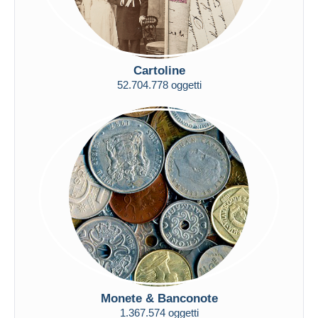
Maestro
Deselezionare tutto
Residenza del venditore
Cartoline
Tutto il mondo
52.704.778 oggetti
Aggiorna
Monete & Banconote
1.367.574 oggetti