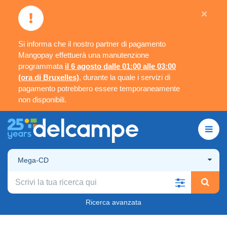
×
Si informa che il nostro partner di pagamento
Mangopay effettuerà una manutenzione
programmata
il 6 agosto dalle 01:00 alle 03:00
(ora di Bruxelles)
, durante la quale i servizi di
pagamento potrebbero essere temporaneamente
non disponibili.
Mega-CD
Ricerca avanzata