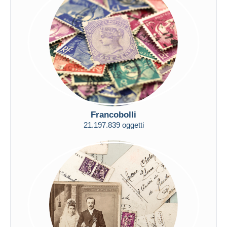
Tutte le durate
Nuovo da
giorni
Chiude fra
ora
Prezzo
Dalle
a
USD
USD
Solo sconto
Francobolli
Spedizione gratuita
21.197.839 oggetti
Metodi di pagamento
PayPal
Bonifico bancario
Visa
Mastercard
Bancontact
iDeal