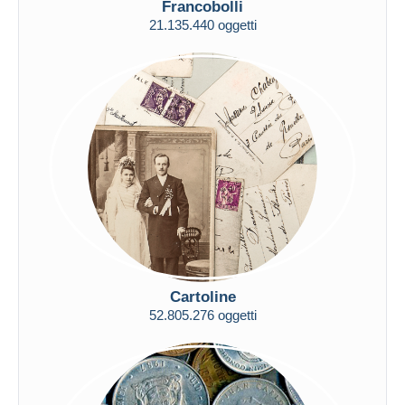
Francobolli
Spedizione gratuita
21.135.440 oggetti
Metodi di pagamento
PayPal
Bonifico bancario
Visa
Mastercard
Bancontact
iDeal
Maestro
Deselezionare tutto
Residenza del venditore
Cartoline
Tutto il mondo
52.805.276 oggetti