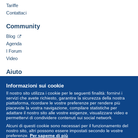
Tariffe
Contattaci
Community
Blog
Agenda
I Forum
Video
Aiuto
Centro assistenza
Informazioni sui cookie
Acquistare su Delcampe
Il nostro sito utilizza i cookie per le seguenti finalità: fornirvi i
Vendere su Delcampe
servizi che avete richiesto, garantire la sicurezza della nostra
piattaforma, ricordare le vostre preferenze per rendere più
Un sito sicuro
piacevole la vostra navigazione, compilare statistiche per
adattare il nostro sito alle vostre esigenze, visualizzare video e
permettervi di condividere contenuti sui social network.
Alcuni di questi cookie sono necessari per il funzionamento del
nostro sito, altri possono essere impostati secondo le vostre
preferenze.
Per saperne di più