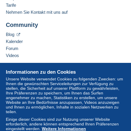
Tarife
Nehmen Sie Kontakt mit uns auf
Community
Blog
Kalender
Forum
Videos
Hilfe
Informationen zu den Cookies
Online-Hilfe
Unsere Website verwendet Cookies zu folgenden Zwecken: um
Ihnen die gewünschten Serviceleitungen zur Verfügung zu
Auf Delcampe kaufen
stellen, die Sicherheit auf unserer Plattform zu gewährleisten,
Auf Delcampe verkaufen
Ihre Präferenzen zu speichern, um Ihnen das Surfen
angenehmer zu machen, Statistiken zu erstellen, um unsere
Eine sichere Website
Website an Ihre Bedürfnisse anzupassen, Videos anzuzeigen
und Ihnen zu ermöglichen, Inhalte in sozialen Netzwerken zu
teilen.
Einige dieser Cookies sind zur Nutzung unserer Website
erforderlich, andere können entsprechend Ihren Präferenzen
eingestellt werden.
Weitere Informationen