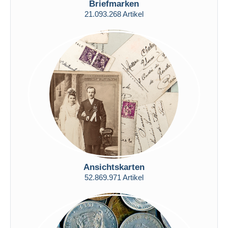
Briefmarken
Kostenloser Versand
21.093.268 Artikel
Zahlungsmethoden
PayPal
Banküberweisung
Visa
Mastercard
Bancontact
iDeal
Maestro
Gesamte Auswahl aufheben
Wohnsitz des Verkäufers
Ansichtskarten
Weltweit
52.869.971 Artikel