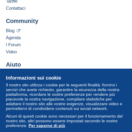
Tariffe
Contattaci
Community
Blog
Agenda
I Forum
Video
Aiuto
Centro assistenza
Informazioni sui cookie
Acquistare su Delcampe
Il nostro sito utilizza i cookie per le seguenti finalità: fornirvi i
Vendere su Delcampe
servizi che avete richiesto, garantire la sicurezza della nostra
piattaforma, ricordare le vostre preferenze per rendere più
Un sito sicuro
piacevole la vostra navigazione, compilare statistiche per
adattare il nostro sito alle vostre esigenze, visualizzare video e
permettervi di condividere contenuti sui social network.
Alcuni di questi cookie sono necessari per il funzionamento del
nostro sito, altri possono essere impostati secondo le vostre
preferenze.
Per saperne di più