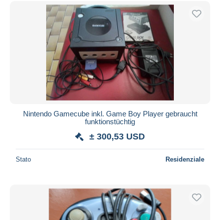
Spedizione gratuita
Metodi di pagamento
PayPal
Bonifico bancario
Visa
Mastercard
Bancontact
iDeal
Nintendo Gamecube inkl. Game Boy Player gebraucht
funktionstüchtig
Maestro
± 300,53 USD
Deselezionare tutto
Residenza del venditore
Stato
Residenziale
Tutto il mondo