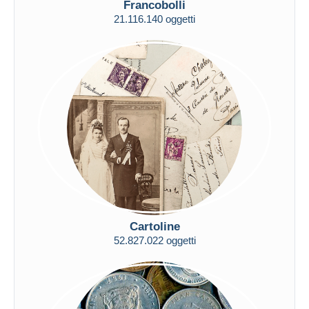
Francobolli
Spedizione gratuita
21.116.140 oggetti
Metodi di pagamento
PayPal
Bonifico bancario
Visa
Mastercard
Bancontact
iDeal
Maestro
Deselezionare tutto
Residenza del venditore
Cartoline
Tutto il mondo
52.827.022 oggetti