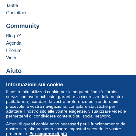
Tariffe
Contattaci
Community
Blog
Agenda
I Forum
Video
Aiuto
Centro assistenza
Informazioni sui cookie
Acquistare su Delcampe
Il nostro sito utilizza i cookie per le seguenti finalità: fornirvi i
Vendere su Delcampe
servizi che avete richiesto, garantire la sicurezza della nostra
piattaforma, ricordare le vostre preferenze per rendere più
Un sito sicuro
piacevole la vostra navigazione, compilare statistiche per
adattare il nostro sito alle vostre esigenze, visualizzare video e
permettervi di condividere contenuti sui social network.
Alcuni di questi cookie sono necessari per il funzionamento del
nostro sito, altri possono essere impostati secondo le vostre
preferenze.
Per saperne di più