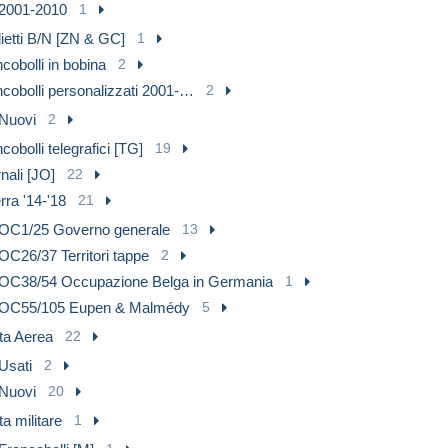
2001-2010
1
ietti B/N [ZN & GC]
1
cobolli in bobina
2
cobolli personalizzati 2001-…
2
Nuovi
2
cobolli telegrafici [TG]
19
nali [JO]
22
ra '14-'18
21
OC1/25 Governo generale
13
OC26/37 Territori tappe
2
OC38/54 Occupazione Belga in Germania
1
OC55/105 Eupen & Malmédy
5
ta Aerea
22
Usati
2
Nuovi
20
a militare
1