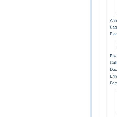
Ann
Baga
Bloc
Bozz
Coll
Doc
Erin
Ferr