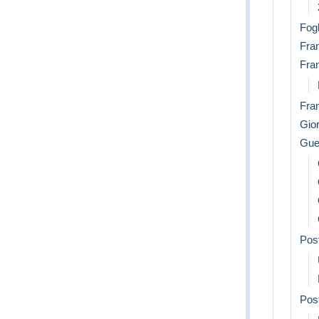
Fogl
Fran
Fran
Fran
Gior
Guer
Pos
Post