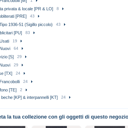
Francobolli [M]
1
a privata & locale [PR & LO]
8
bliterati [PRE]
43
Tipo 1936-51 (Sigillo piccolo)
43
licitari [PU]
83
Usati
19
Nuovi
64
izio [S]
29
Nuovi
29
se [TX]
24
Francobolli
24
fono [TE]
2
 beche [KP] & interpannelli [KT]
24
a la tua collezione con gli oggetti di questo negozi