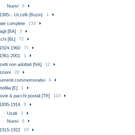
Nuovi
6
1985-.. Uccelli (Buzin)
1
ate complete
133
gli [BA]
3
chi [BL]
72
1924-1960
71
1961-2001
1
etti non adottati [NA]
12
ezioni
20
umenti commemorativi
6
nofilia [E]
1
ovie & pacchi postali [TR]
113
1895-1914
9
Usati
3
Nuovi
6
1915-1922
19