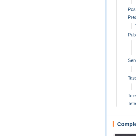
Post
Preo
Pubb
Serv
Tas
Tele
Tete
Complet