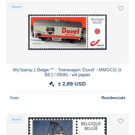
Spedizione gratuita
Nuovo
Metodi di pagamento
PayPal
Bonifico bancario
Visa
Mastercard
Bancontact
iDeal
MyStamp 1 Belgie ** - Treinwagon ‘Duvel’ - MMGCG (I-
BE1 / 0506) - wit papier
Maestro
± 2,89 USD
Deselezionare tutto
Residenza del venditore
Stato
Residenziale
Tutto il mondo
Nuovo