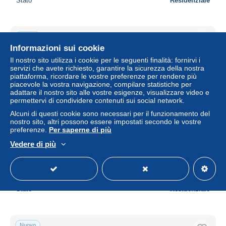
Stato
Residenziale
Nuovo
Informazioni sui cookie
Il nostro sito utilizza i cookie per le seguenti finalità: fornirvi i
servizi che avete richiesto, garantire la sicurezza della nostra
piattaforma, ricordare le vostre preferenze per rendere più
piacevole la vostra navigazione, compilare statistiche per
adattare il nostro sito alle vostre esigenze, visualizzare video e
permettervi di condividere contenuti sui social network.
Alcuni di questi cookie sono necessari per il funzionamento del
nostro sito, altri possono essere impostati secondo le vostre
preferenze.
Per saperne di più
MyStamp 1 Belgie ** - 100 jaar Jungfraubahn (I-BE1 /
Vedere di più
0101) - zelfklever
± 2,89 USD
Stato
Residenziale
Nuovo