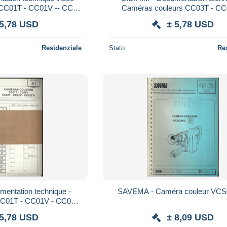
 CC01T - CC01V -- CC02
Caméras couleurs CC03T - CC03V -
2V - CC02TA
CC03TA
 5,78 USD
± 5,78 USD
Residenziale
Stato
Re
mentation technique -
SAVEMA - Caméra couleur VC
CC01T - CC01V - CC02Y
V - CC02TA
 5,78 USD
± 8,09 USD