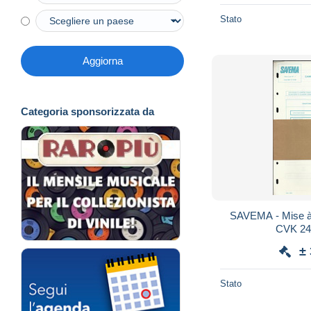
Stato
Aggiorna
Categoria sponsorizzata da
SAVEMA - Mise à jou N°1
CVK 24
±
Stato