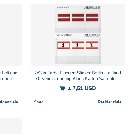
+Lettland
2x3 in Farbe Flaggen-Sticker Berlin+Lettland
Sammlung
7€ Kennzeichnung Alben Karten Sammlung
Germany
LINDNER 632+653 flag Germany Latvija
± 7,51 USD
sidenziale
Stato
Residenziale