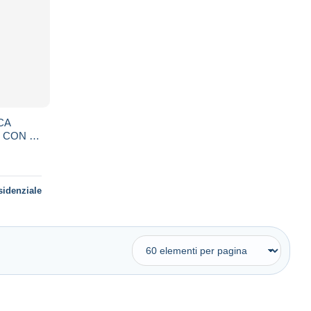
ICA
CON IL
E-8
sidenziale