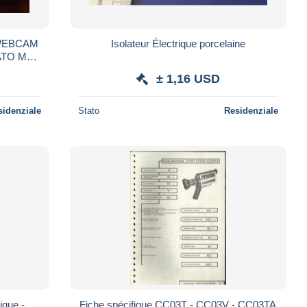
 WEBCAM
Isolateur Électrique porcelaine
TO MAI
TI I PC
± 1,16 USD
sidenziale
Stato
Residenziale
ique -
Fiche spécifique CC03T - CC03V - CC03TA