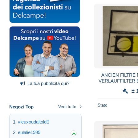
ANCIEN FILTR
VERLAUFFILTER 
La tua pubblicità qui?
COFFRET+ NO
± 
Stato
Negozi Top
Vedi tutto
vieuxoudaltold
eulalie1995