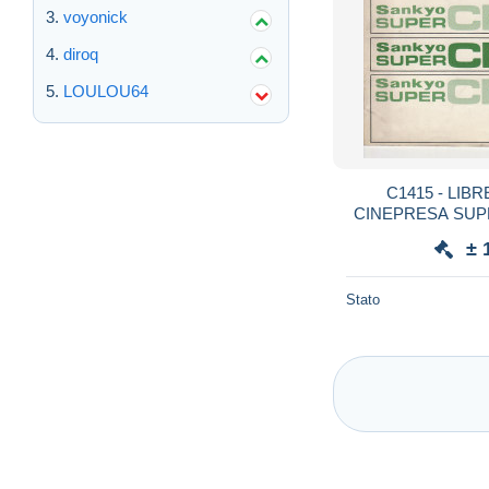
voyonick
diroq
LOULOU64
C1415 - LIB
CINEPRESA SUP
CM80
± 
Stato