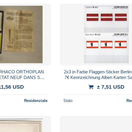
E RHACO ORTHOPLAN
2x3 in Farbe Flaggen-Sticker Berlin
ETAT NEUF DANS SON
7€ Kennzeichnung Alben Karten 
TICE en allemand
LINDNER 632+653 flag Latvija 
11,56 USD
± 7,51 USD
Residenziale
Stato
Re