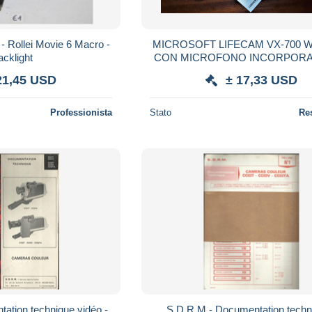
- Rollei Movie 6 Macro -
MICROSOFT LIFECAM VX-700
acklight
CON MICROFONO INCORPORA
USATA ADATTA PER TUT
21,45 USD
± 17,33 USD
Professionista
Stato
Re
ation technique vidéo -
S.D.R.M - Documentation techn