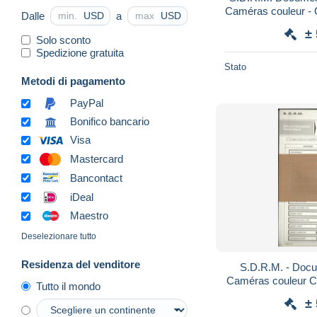
Caméras couleur -
Dalle
a
USD
USD
T - CC0
±
Solo sconto
Spedizione gratuita
Stato
Metodi di pagamento
PayPal
Bonifico bancario
Visa
Mastercard
Bancontact
iDeal
Maestro
Deselezionare tutto
Residenza del venditore
S.D.R.M. - Docu
Caméras couleur 
Tutto il mondo
- CC02
±