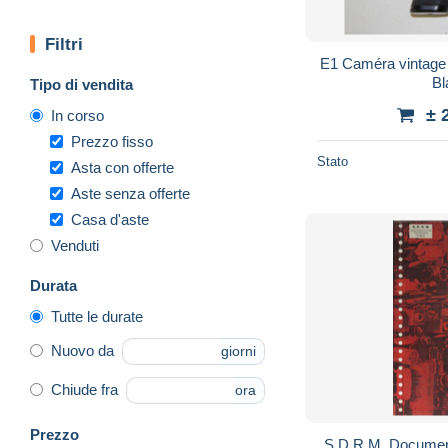
Filtri
E1 Caméra vintage 
Bl
Tipo di vendita
± 
In corso
Prezzo fisso
Stato
Asta con offerte
Aste senza offerte
Casa d'aste
Venduti
Durata
Tutte le durate
Nuovo da
giorni
Chiude fra
ora
Prezzo
S.D.R.M. Document