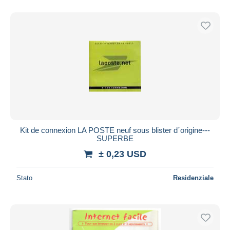
Solo sconto
Spedizione gratuita
Metodi di pagamento
PayPal
Bonifico bancario
Visa
Mastercard
Bancontact
iDeal
Kit de connexion LA POSTE neuf sous blister d´origine---
SUPERBE
Maestro
± 0,23 USD
Deselezionare tutto
Residenza del venditore
Stato
Residenziale
Tutto il mondo