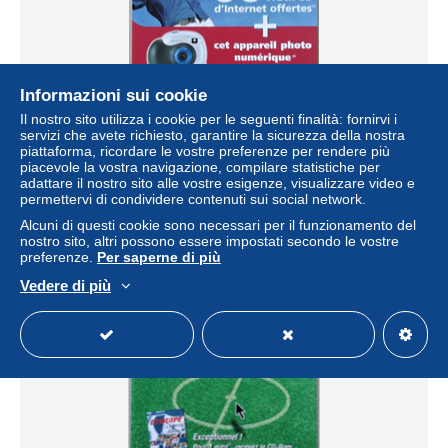
Informazioni sui cookie
Il nostro sito utilizza i cookie per le seguenti finalità: fornirvi i
servizi che avete richiesto, garantire la sicurezza della nostra
piattaforma, ricordare le vostre preferenze per rendere più
- Pochette CD ROM de connexion internet - WANADOO -
piacevole la vostra navigazione, compilare statistiche per
adattare il nostro sito alle vostre esigenze, visualizzare video e
± 1,16 USD
permettervi di condividere contenuti sui social network.
Alcuni di questi cookie sono necessari per il funzionamento del
Stato
Residenziale
nostro sito, altri possono essere impostati secondo le vostre
preferenze.
Per saperne di più
Vedere di più