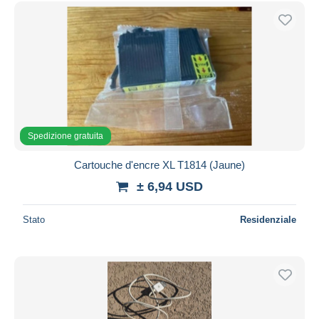
Spedizione gratuita
Metodi di pagamento
PayPal
Bonifico bancario
Visa
Mastercard
Spedizione gratuita
Bancontact
iDeal
Cartouche d'encre XL T1814 (Jaune)
Maestro
± 6,94 USD
Deselezionare tutto
Stato
Residenziale
Residenza del venditore
Tutto il mondo