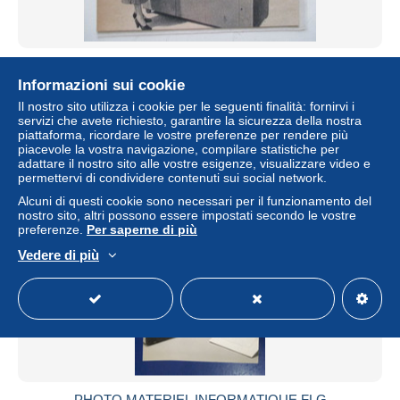
Machine à recensement américaine - Coupure de Presse
de 1950
Informazioni sui cookie
± 1,28 USD
Il nostro sito utilizza i cookie per le seguenti finalità: fornirvi i
servizi che avete richiesto, garantire la sicurezza della nostra
piattaforma, ricordare le vostre preferenze per rendere più
Stato
Professionista
piacevole la vostra navigazione, compilare statistiche per
adattare il nostro sito alle vostre esigenze, visualizzare video e
permettervi di condividere contenuti sui social network.
Alcuni di questi cookie sono necessari per il funzionamento del
nostro sito, altri possono essere impostati secondo le vostre
preferenze.
Per saperne di più
Vedere di più
PHOTO MATERIEL INFORMATIQUE FLG