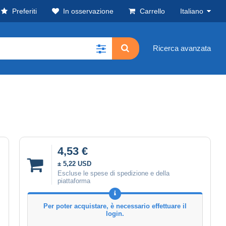
Preferiti
In osservazione
Carrello
Italiano
Ricerca avanzata
4,53 €
± 5,22 USD
Escluse le spese di spedizione e della
piattaforma
Per poter acquistare, è necessario effettuare il
login.