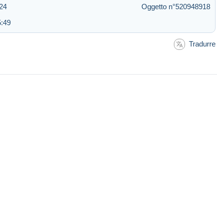
:24
Oggetto n°520948918
5:49
Tradurre