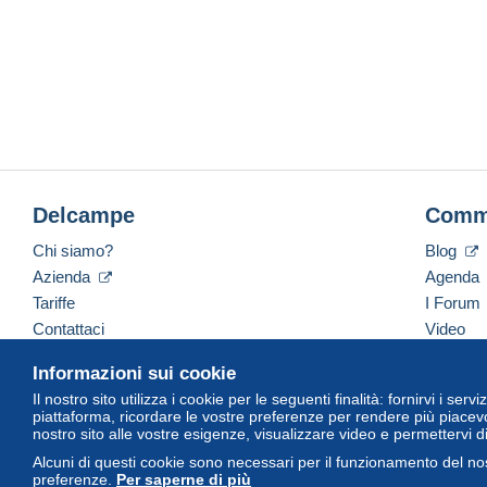
Delcampe
Comm
Chi siamo?
Blog
Azienda
Agenda
Tariffe
I Forum
Contattaci
Video
Informazioni sui cookie
Il nostro sito utilizza i cookie per le seguenti finalità: fornirvi i ser
Italiano
USD
America/Indiana/Vevay
Versi
piattaforma, ricordare le vostre preferenze per rendere più piacevo
nostro sito alle vostre esigenze, visualizzare video e permettervi d
Alcuni di questi cookie sono necessari per il funzionamento del nos
preferenze.
Per saperne di più
© Delcampe International Srl. Tutti i diritti riservati.
Termini di utiliz