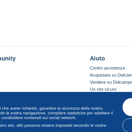
unity
Aiuto
Centro assistenza
Acquistare su Delca
Vendere su Delcamp
Un sito sicuro
vizi che avete richiesto, garantire la sicurezza della nostra
one standard
le la vostra navigazione, compilare statistiche per adattare il
i condividere contenuti sui social network.
tro sito, altri possono essere impostati secondo le vostre
zo
e
privacy
.
Gestione dei cookie