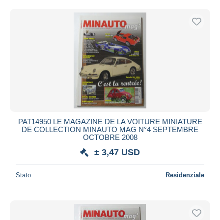
Spedizione gratuita
Metodi di pagamento
PayPal
Bonifico bancario
Visa
Mastercard
Bancontact
iDeal
PAT14950 LE MAGAZINE DE LA VOITURE MINIATURE
Maestro
DE COLLECTION MINAUTO MAG N°4 SEPTEMBRE
Deselezionare tutto
OCTOBRE 2008
± 3,47 USD
Residenza del venditore
Tutto il mondo
Stato
Residenziale