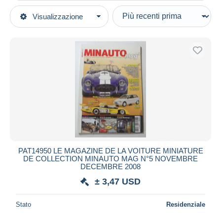
Tipo di vendita
Visualizzazione
Categorie principali
In corso
Modellismo e costruzione di modelli
Prezzo fisso
Modelli statici
Asta con offerte
Automobili
Aste senza offerte
Casa d'aste
Riviste
Venduti
Durata
Tutte le durate
Nuovo da
giorni
PAT14950 LE MAGAZINE DE LA VOITURE MINIATURE
DE COLLECTION MINAUTO MAG N°5 NOVEMBRE
Chiude fra
ora
DECEMBRE 2008
± 3,47 USD
Prezzo
Dalle
a
USD
USD
Stato
Residenziale
Solo sconto