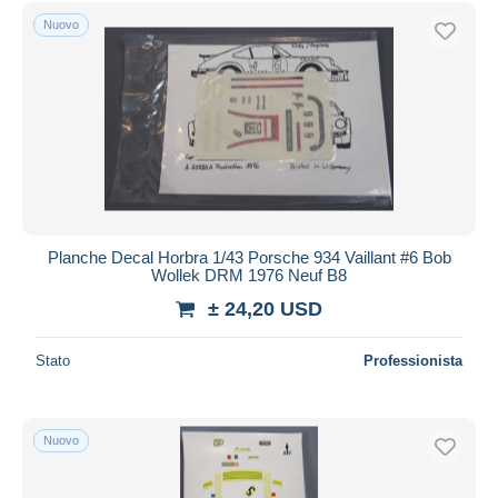
Spedizione gratuita
Nuovo
Metodi di pagamento
PayPal
Bonifico bancario
Visa
Mastercard
Bancontact
iDeal
Planche Decal Horbra 1/43 Porsche 934 Vaillant #6 Bob
Wollek DRM 1976 Neuf B8
Maestro
± 24,20 USD
Deselezionare tutto
Residenza del venditore
Stato
Professionista
Tutto il mondo
Nuovo