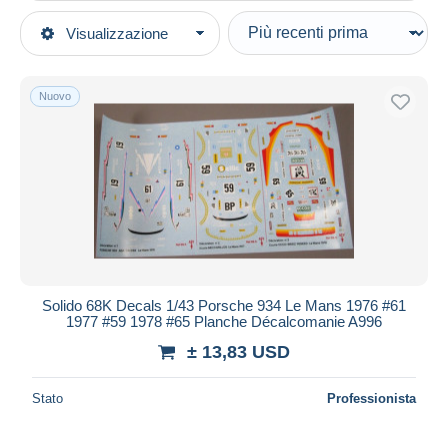
Tipo di vendita
Visualizzazione
Categorie principali
In corso
Modellismo e costruzione di modelli
Prezzo fisso
Modelli statici
Nuovo
Asta con offerte
Automobili
Aste senza offerte
Casa d'aste
Accessori
Venduti
Durata
Tutte le durate
Nuovo da
giorni
Solido 68K Decals 1/43 Porsche 934 Le Mans 1976 #61
1977 #59 1978 #65 Planche Décalcomanie A996
Chiude fra
ora
± 13,83 USD
Prezzo
Stato
Professionista
Dalle
a
USD
USD
Solo sconto