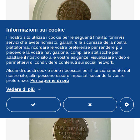
Informazioni sui cookie
Il nostro sito utilizza i cookie per le seguenti finalità: fornirvi i
servizi che avete richiesto, garantire la sicurezza della nostra
piattaforma, ricordare le vostre preferenze per rendere più
Münze, 1 Pfennig, Jahr nicht erkennbar, Hessen
piacevole la vostra navigazione, compilare statistiche per
Darmstadt
adattare il nostro sito alle vostre esigenze, visualizzare video e
permettervi di condividere contenuti sui social network.
± 13,29 USD
Alcuni di questi cookie sono necessari per il funzionamento del
nostro sito, altri possono essere impostati secondo le vostre
Stato
Professionista
preferenze.
Per saperne di più
Vedere di più