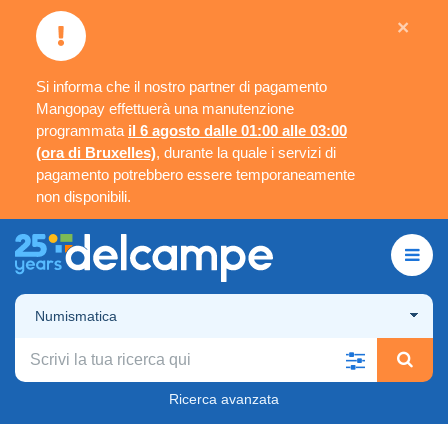
×
Si informa che il nostro partner di pagamento
Mangopay effettuerà una manutenzione
programmata
il 6 agosto dalle 01:00 alle 03:00
(ora di Bruxelles)
, durante la quale i servizi di
pagamento potrebbero essere temporaneamente
non disponibili.
Numismatica
Ricerca avanzata