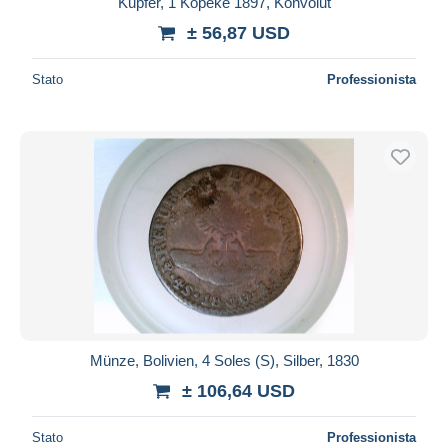
Kupfer, 1 Kopeke 1897, Konvolut
Maestro
± 56,87 USD
Deselezionare tutto
Stato
Professionista
Residenza del venditore
Tutto il mondo
Aggiorna
Münze, Bolivien, 4 Soles (S), Silber, 1830
± 106,64 USD
Stato
Professionista