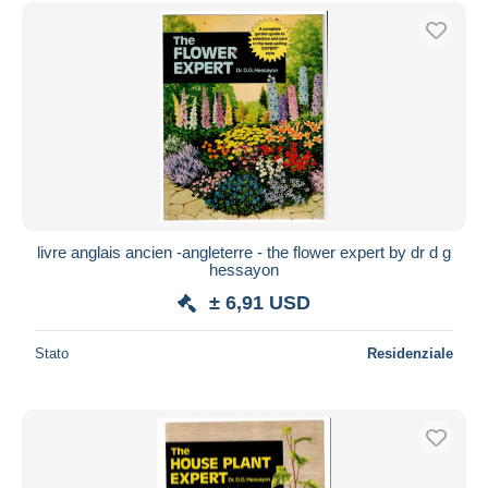
Spedizione gratuita
Metodi di pagamento
PayPal
Bonifico bancario
Visa
Mastercard
Bancontact
iDeal
livre anglais ancien -angleterre - the flower expert by dr d g
hessayon
Maestro
± 6,91 USD
Deselezionare tutto
Residenza del venditore
Stato
Residenziale
Tutto il mondo