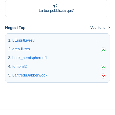
La tua pubblicità qui?
Negozi Top
Vedi tutto
LEspritLivre
crea-livres
book_hemispheres
tonton82
LantreduJabberwock