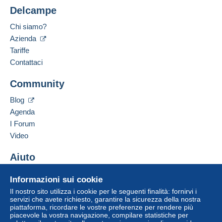
Delcampe
Chi siamo?
Azienda
Tariffe
Contattaci
Community
Blog
Agenda
I Forum
Video
Aiuto
Centro assistenza
Informazioni sui cookie
Acquistare su Delcampe
Il nostro sito utilizza i cookie per le seguenti finalità: fornirvi i
Vendere su Delcampe
servizi che avete richiesto, garantire la sicurezza della nostra
piattaforma, ricordare le vostre preferenze per rendere più
Un sito sicuro
piacevole la vostra navigazione, compilare statistiche per