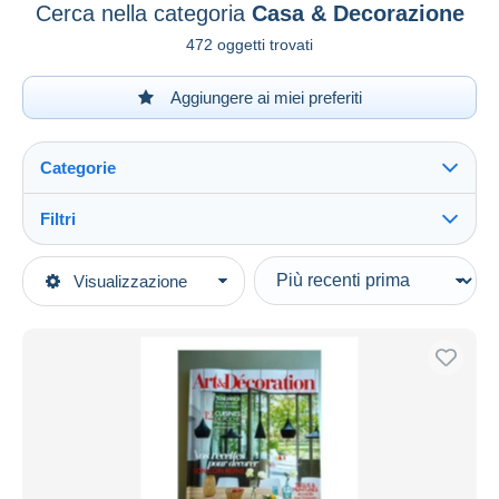
Cerca nella categoria
Casa & Decorazione
472 oggetti trovati
Aggiungere ai miei preferiti
Categorie
Filtri
Vedi tutto
Tipo di vendita
Visualizzazione
Categorie principali
In corso
Libri, Riviste, Fumetti
Prezzo fisso
Francese
Asta con offerte
Riviste
Aste senza offerte
1950 - Oggi
Casa d'aste
Venduti
Casa & Decorazione
Durata