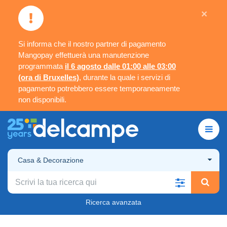
×
Si informa che il nostro partner di pagamento
Mangopay effettuerà una manutenzione
programmata
il 6 agosto dalle 01:00 alle 03:00
(ora di Bruxelles)
, durante la quale i servizi di
pagamento potrebbero essere temporaneamente
non disponibili.
Casa & Decorazione
Ricerca avanzata