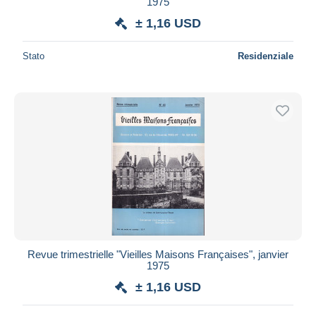
1975
Maestro
± 1,16 USD
Deselezionare tutto
Stato
Residenziale
Residenza del venditore
Tutto il mondo
Aggiorna
Revue trimestrielle "Vieilles Maisons Françaises", janvier
1975
± 1,16 USD