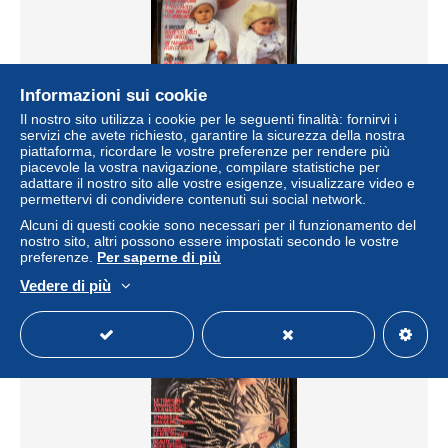
Informazioni sui cookie
Il nostro sito utilizza i cookie per le seguenti finalità: fornirvi i
servizi che avete richiesto, garantire la sicurezza della nostra
piattaforma, ricordare le vostre preferenze per rendere più
100 idées - 10 numéros : 124-125-129-133-134-135-136-
piacevole la vostra navigazione, compilare statistiche per
138-139-144
adattare il nostro sito alle vostre esigenze, visualizzare video e
permettervi di condividere contenuti sui social network.
± 28,89 USD
Alcuni di questi cookie sono necessari per il funzionamento del
nostro sito, altri possono essere impostati secondo le vostre
Stato
Residenziale
preferenze.
Per saperne di più
Vedere di più