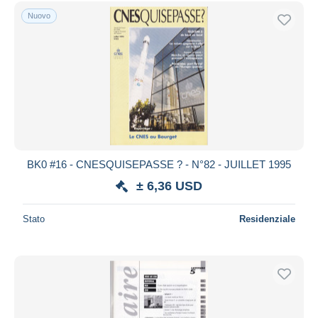
Spedizione gratuita
Nuovo
Metodi di pagamento
PayPal
Bonifico bancario
Visa
Mastercard
Bancontact
iDeal
BK0 #16 - CNESQUISEPASSE ? - N°82 - JUILLET 1995
Maestro
± 6,36 USD
Deselezionare tutto
Stato
Residenziale
Residenza del venditore
Tutto il mondo