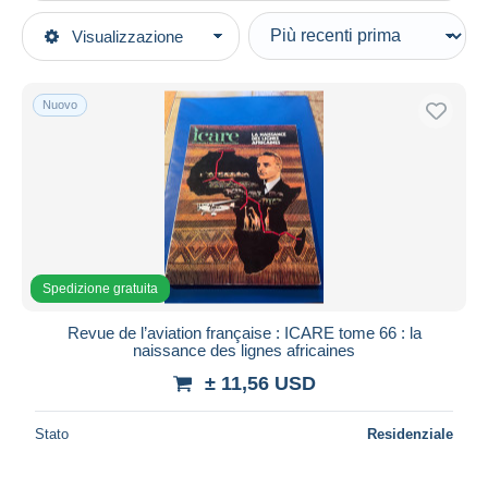
Tipo di vendita
Visualizzazione
Categorie principali
In corso
Libri, Riviste, Fumetti
Prezzo fisso
Francese
Nuovo
Asta con offerte
Riviste
Aste senza offerte
1950 - Oggi
Casa d'aste
Venduti
Aviazione
Durata
Tutte le durate
Spedizione gratuita
Nuovo da
giorni
Revue de l’aviation française : ICARE tome 66 : la
naissance des lignes africaines
Chiude fra
ora
± 11,56 USD
Prezzo
Stato
Residenziale
Dalle
a
USD
USD
Solo sconto