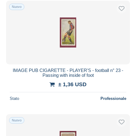
Spedizione gratuita
Nuovo
Metodi di pagamento
PayPal
Bonifico bancario
Visa
Mastercard
Bancontact
iDeal
IMAGE PUB CIGARETTE - PLAYER'S - football n° 23 -
Passing with inside of foot
Maestro
± 1,36 USD
Deselezionare tutto
Residenza del venditore
Stato
Professionale
Tutto il mondo
Nuovo