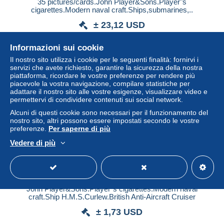
35 pictures/cards.John Player&Sons.Player"s
cigarettes.Modern naval craft.Ships,submarines,..
± 23,12 USD
Informazioni sui cookie
Stato
Residenziale
Il nostro sito utilizza i cookie per le seguenti finalità: fornirvi i
servizi che avete richiesto, garantire la sicurezza della nostra
piattaforma, ricordare le vostre preferenze per rendere più
piacevole la vostra navigazione, compilare statistiche per
adattare il nostro sito alle vostre esigenze, visualizzare video e
permettervi di condividere contenuti sui social network.
Alcuni di questi cookie sono necessari per il funzionamento del
nostro sito, altri possono essere impostati secondo le vostre
preferenze.
Per saperne di più
Vedere di più
John Player&Sons.Player"s cigarettes.Modern naval
craft.Ship H.M.S.Curlew.British Anti-Aircraft Cruiser
± 1,73 USD