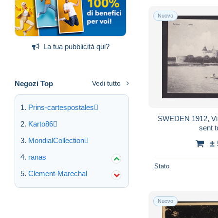
Nuovo
La tua pubblicità qui?
Negozi Top
Vedi tutto
Prins-cartespostales
SWEDEN 1912, Vin
Karto86
sent 
MondialCollection
±
ranas
Stato
Clement-Marechal
Nuovo