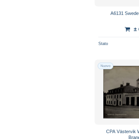
A6131 Swede
±
Stato
Nuovo
CPA Västervik 
Bran