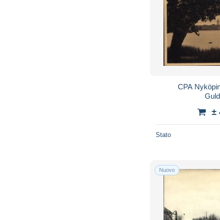
CPA Nyköpin
Guld
±
Stato
Nuovo