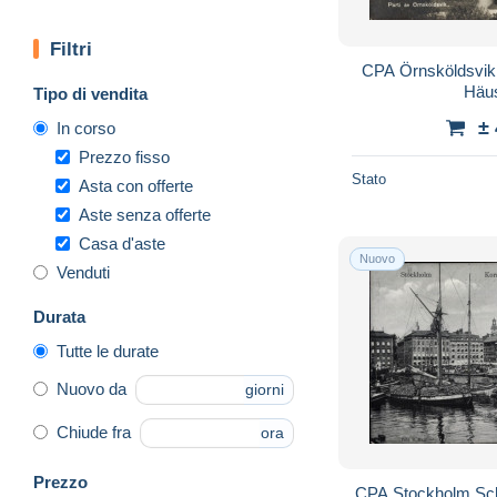
Filtri
CPA Örnsköldsvik 
Häus
Tipo di vendita
±
In corso
Prezzo fisso
Stato
Asta con offerte
Aste senza offerte
Casa d'aste
Nuovo
Venduti
Durata
Tutte le durate
Nuovo da
giorni
Chiude fra
ora
Prezzo
CPA Stockholm Sc