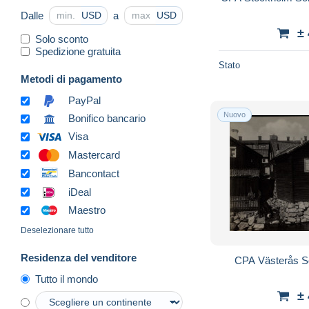
Dalle
a
USD
USD
±
Solo sconto
Spedizione gratuita
Stato
Metodi di pagamento
PayPal
Nuovo
Bonifico bancario
Visa
Mastercard
Bancontact
iDeal
Maestro
Deselezionare tutto
Residenza del venditore
CPA Västerås Sc
Tutto il mondo
±