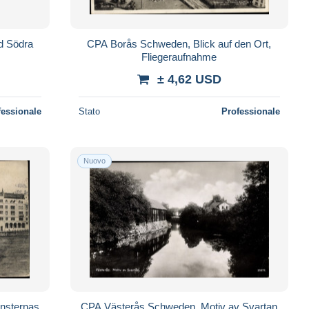
d Södra
CPA Borås Schweden, Blick auf den Ort,
Fliegeraufnahme
± 4,62 USD
fessionale
Stato
Professionale
Nuovo
nsternas
CPA Västerås Schweden, Motiv av Svartan